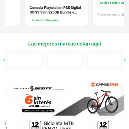
Envíos a todo el país
Consola Playstation PS5 Digital
SONY Slim 825GB Bundle +
Precio sin impto. $
355.492
Astro Bot + Gran Turismo 7
Envíos a todo el país
CFI2115B01X
Las mejores marcas están aquí