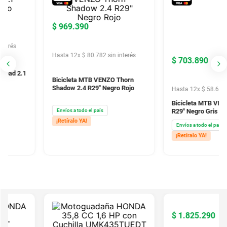
$
969
.
390
és
Hasta
12
x
$
80
.
782
sin interés
$
703
.
890
d 2.1
Bicicleta MTB VENZO Thorn
Shadow 2.4 R29" Negro Rojo
Hasta
12
x
$
58
.
657
sin i
Bicicleta MTB VENZO Lo
Envíos a todo el país
R29" Negro Gris
¡Retíralo YA!
Envíos a todo el país
¡Retíralo YA!
$
1
.
825
.
290