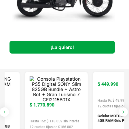
$
449
.
990
Hasta
9
x
$
49
.
998
sin in
$
1
.
770
.
890
12
cuotas fijas de $
47.2
és
Celular MOTOROLA G4
4GB RAM Gris PBCG0
Hasta
15
x
$
118
.
059
sin interés
GB
12
cuotas fijas de $
186.002