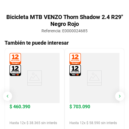
Bicicleta MTB VENZO Thorn Shadow 2.4 R29"
Negro Rojo
Referencia
:
E0000024685
También te puede interesar
$
460
.
390
$
703
.
090
Hasta
12
x
$
38
.
365
sin interés
Hasta
12
x
$
58
.
590
sin interés