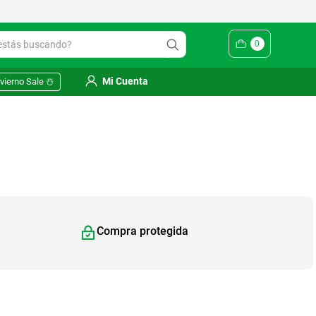
ás buscando?
0
Mi Cuenta
vierno Sale ☃️
Compra protegida