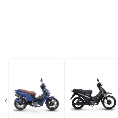
9
.
colchon
10
.
placard