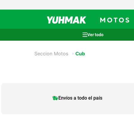
Términos más buscados
Seccion Motos
Cub
1
.
casco
2
.
cocina
3
.
honda wave
4
.
heladera
5
.
venzo
Envíos a todo el país
6
.
lavarropas
7
.
bicicleta
8
.
sommier