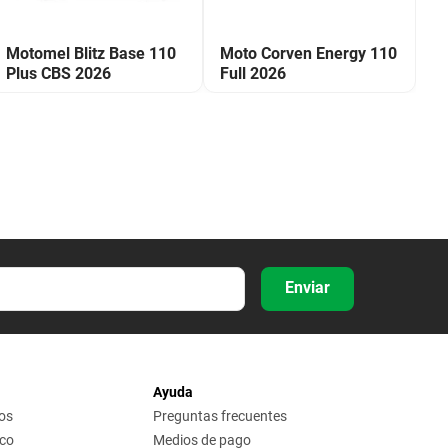
Motomel Blitz Base 110
Moto Corven Energy 110
M
Plus CBS 2026
Full 2026
2
Enviar
Ayuda
os
Preguntas frecuentes
ico
Medios de pago