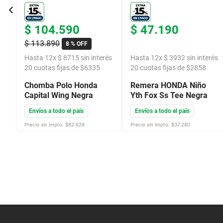
$
104
.
590
$
47
.
190
$
113
.
890
8 %
OFF
és
Hasta
12
x
$
8715
sin interés
Hasta
12
x
$
3932
sin interés
20
cuotas fijas de $
6335
20
cuotas fijas de $
2858
Chomba Polo Honda
Remera HONDA Niño
Capital Wing Negra
Yth Fox Ss Tee Negra
Envíos a todo el país
Envíos a todo el país
Precio sin impto. $
82.626
Precio sin impto. $
37.280