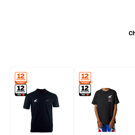
9
.
colchon
10
.
placard
Ch