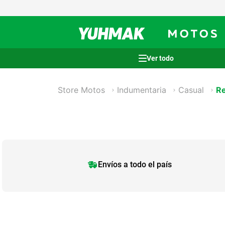
Términos más buscados
Store Motos
Indumentaria
Casual
R
1
.
casco
2
.
cocina
3
.
honda wave
4
.
heladera
5
.
venzo
Envíos a todo el país
6
.
lavarropas
7
.
sommier
8
.
bicicleta