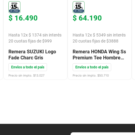
$
16
.
490
$
64
.
190
Hasta
12
x
$
1374
sin interés
Hasta
12
x
$
5349
sin interés
20
cuotas fijas de $
999
20
cuotas fijas de $
3888
Remera SUZUKI Logo
Remera HONDA Wing Ss
Fade Charc Gris
Premium Tee Hombre
Roja
Envíos a todo el país
Envíos a todo el país
Precio sin impto. $
13.027
Precio sin impto. $
50.710