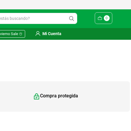
Yuhmak | Envío gratis en SM
ás buscando?
0
Mi Cuenta
vierno Sale ☃️
Compra protegida