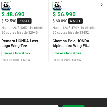
$
48
.
690
$
56
.
990
$
$
52
.
590
$
60
.
090
$
7 %
OFF
5 %
OFF
Hasta
12
x
$
4057
sin interés
Hasta
12
x
$
4749
sin interés
H
20
cuotas fijas de $
2949
20
cuotas fijas de $
3452
2
Remera HONDA Less
Chomba Polo HONDA
R
Logo Wing Tee
Alpinestars Wing Fit
A
Blanca 2025
W
Envíos a todo el país
Envíos a todo el país
E
Precio sin impto. $
38.465
Precio sin impto. $
45.022
Pre