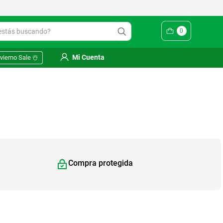
ás buscando?
0
Mi Cuenta
vierno Sale ☃️
Compra protegida