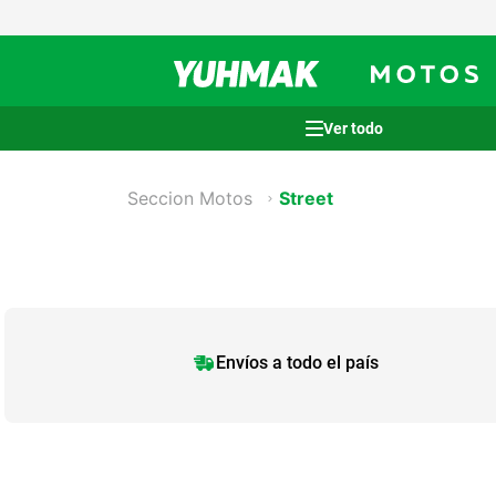
Términos más buscados
Seccion Motos
Street
1
.
casco
2
.
cocina
3
.
honda wave
4
.
heladera
5
.
venzo
Envíos a todo el país
6
.
lavarropas
7
.
sommier
8
.
colchon