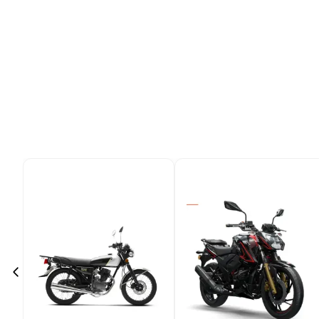
9
.
bicicleta
10
.
placard