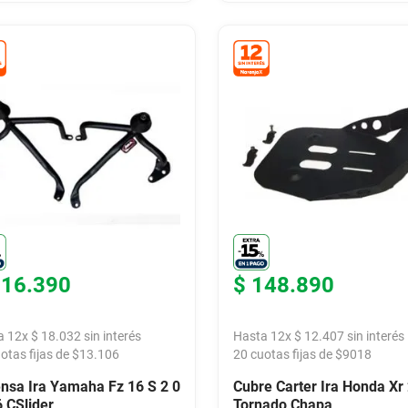
216
.
390
$
148
.
890
a
12
x
$
18
.
032
sin interés
Hasta
12
x
$
12
.
407
sin interés
otas fijas de $
13.106
20
cuotas fijas de $
9018
nsa Ira Yamaha Fz 16 S 2 0
Cubre Carter Ira Honda Xr
 CSlider
Tornado Chapa