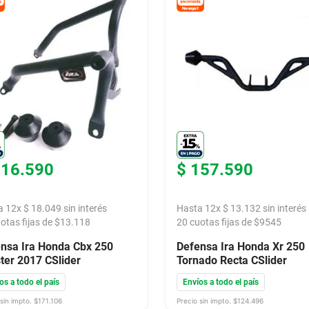
216
.
590
$
157
.
590
a
12
x
$
18
.
049
sin interés
Hasta
12
x
$
13
.
132
sin interés
otas fijas de $
13.118
20
cuotas fijas de $
9545
nsa Ira Honda Cbx 250
Defensa Ira Honda Xr 250
ter 2017 CSlider
Tornado Recta CSlider
os a todo el país
Envíos a todo el país
sin impto. $
171.106
Precio sin impto. $
124.496