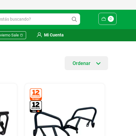
ás buscando?
0
Mi Cuenta
vierno Sale ☃️