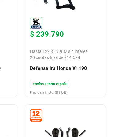
$
239
.
790
Hasta
12
x
$
19
.
982
sin interés
20
cuotas fijas de $
14.524
0
Defensa Ira Honda Xr 190
Envíos a todo el país
Precio sin impto. $
189.434