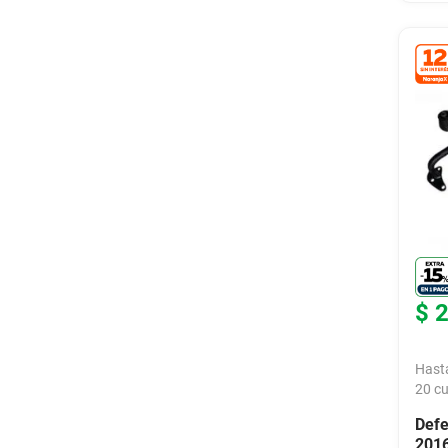
$
Hast
20
cu
Defe
2016