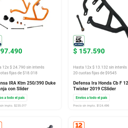
297
.
490
$
157
.
590
a
12
x
$
24
.
790
sin interés
Hasta
12
x
$
13
.
132
sin interés
otas fijas de $
18.018
20
cuotas fijas de $
9545
nsa IRA Ktm 250/390 Duke
Defensa Ira Honda Cb F 1
nja con Slider
Twister 2019 CSlider
os a todo el país
Envíos a todo el país
sin impto. $
235.017
Precio sin impto. $
124.496