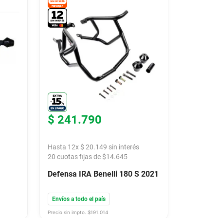
$
241
.
790
Hasta
12
x
$
20
.
149
sin interés
20
cuotas fijas de $
14.645
Defensa IRA Benelli 180 S 2021
Envíos a todo el país
Precio sin impto. $
191.014