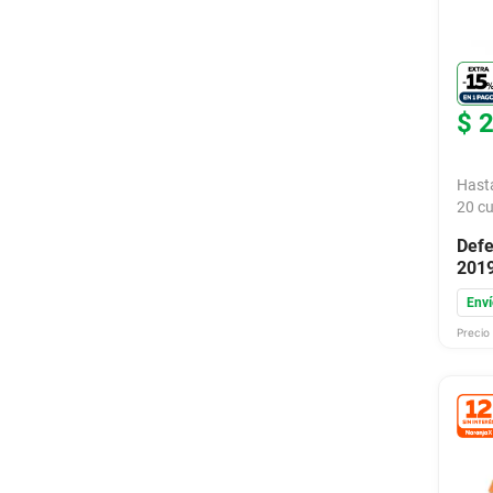
9
.
bicicleta
10
.
placard
$
Hast
20
cu
Defe
2019
Enví
Precio 