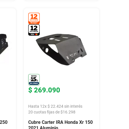
$
269
.
090
Hasta
12
x
$
22
.
424
sin interés
20
cuotas fijas de $
16.298
 250
Cubre Carter IRA Honda Xr 150
2021 Aluminio