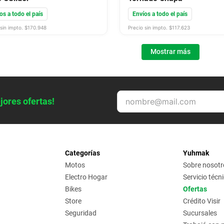
os a todo el país
Envíos a todo el país
sin impto. $
170.948
Precio sin impto. $
117.623
Mostrar más
jores ofertas!
Categorías
Yuhmak
Motos
Sobre nosotr
Electro Hogar
Servicio técn
Bikes
Ofertas
Store
Crédito Visir
Seguridad
Sucursales