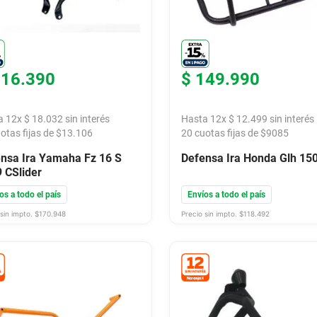
216
.
390
$
149
.
990
a
12
x
$
18
.
032
sin interés
Hasta
12
x
$
12
.
499
sin interés
otas fijas de $
13.106
20
cuotas fijas de $
9085
nsa Ira Yamaha Fz 16 S
Defensa Ira Honda Glh 15
 CSlider
os a todo el país
Envíos a todo el país
sin impto. $
170.948
Precio sin impto. $
118.492