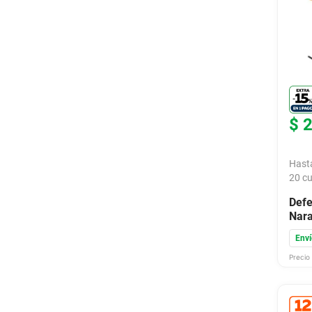
$
Hast
20
cu
Defe
Nara
Enví
Precio 