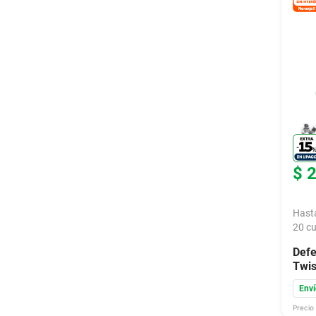
$
Hast
20
cu
Defe
Twis
Enví
Precio 