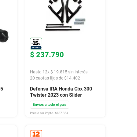
$
237
.
790
Hasta
12
x
$
19
.
815
sin interés
20
cuotas fijas de $
14.402
25
Defensa IRA Honda Cbx 300
Twister 2023 con Slider
Envíos a todo el país
Precio sin impto. $
187.854