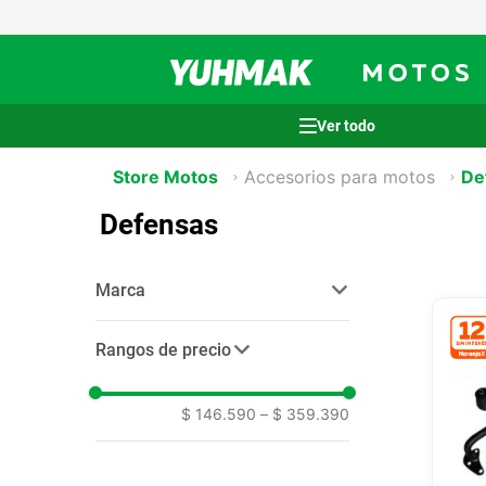
Términos más buscados
Store Motos
Accesorios para motos
De
1
.
casco
Defensas
2
.
cocina
3
.
honda wave
Marca
4
.
heladera
ira
(
20
)
5
.
venzo
Rangos de precio
kawasaki store
(
1
)
6
.
lavarropas
$ 146.590
–
$ 359.390
7
.
sommier
8
.
colchon