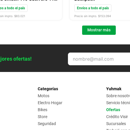
anella 110 Vs Motomel 110
os a todo el país
Envíos a todo el país
Vs
sin impto. $
83.021
Precio sin impto. $
153.094
Mostrar más
jores ofertas!
Categorías
Yuhmak
Motos
Sobre nosotr
Electro Hogar
Servicio técn
Bikes
Ofertas
Store
Crédito Visir
Seguridad
Sucursales