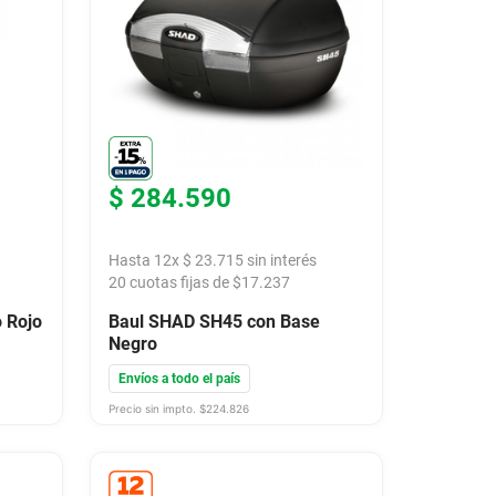
$
284
.
590
Hasta
12
x
$
23
.
715
sin interés
20
cuotas fijas de $
17.237
o Rojo
Baul SHAD SH45 con Base
Negro
Envíos a todo el país
Precio sin impto. $
224.826