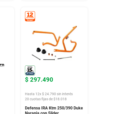
$
297
.
490
Hasta
12
x
$
24
.
790
sin interés
20
cuotas fijas de $
18.018
Defensa IRA Ktm 250/390 Duke
Naranja con Slider