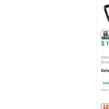
$
Hast
20
cu
Defe
Enví
Precio 