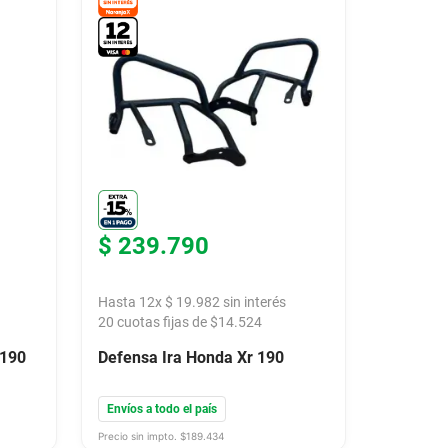
$
239
.
790
Hasta
12
x
$
19
.
982
sin interés
20
cuotas fijas de $
14.524
 190
Defensa Ira Honda Xr 190
Envíos a todo el país
Precio sin impto. $
189.434