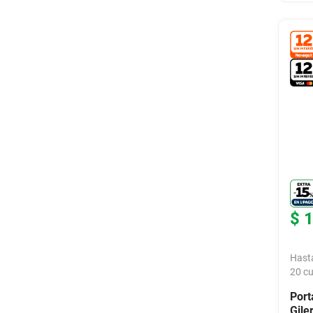
$
Hast
20
cu
Port
Gile