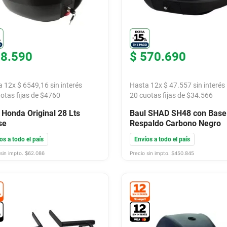
78
.
590
$
570
.
690
a
12
x
$
6549
,
16
sin interés
Hasta
12
x
$
47
.
557
sin interés
otas fijas de $
4760
20
cuotas fijas de $
34.566
 Honda Original 28 Lts
Baul SHAD SH48 con Base
se
Respaldo Carbono Negro
os a todo el país
Envíos a todo el país
sin impto. $
62.086
Precio sin impto. $
450.845