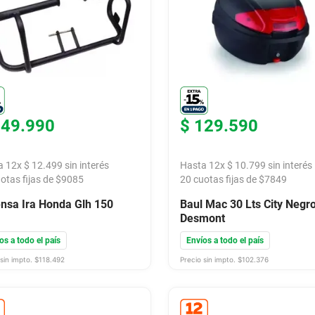
149
.
990
$
129
.
590
a
12
x
$
12
.
499
sin interés
Hasta
12
x
$
10
.
799
sin interés
otas fijas de $
9085
20
cuotas fijas de $
7849
nsa Ira Honda Glh 150
Baul Mac 30 Lts City Negr
Desmont
os a todo el país
Envíos a todo el país
sin impto. $
118.492
Precio sin impto. $
102.376