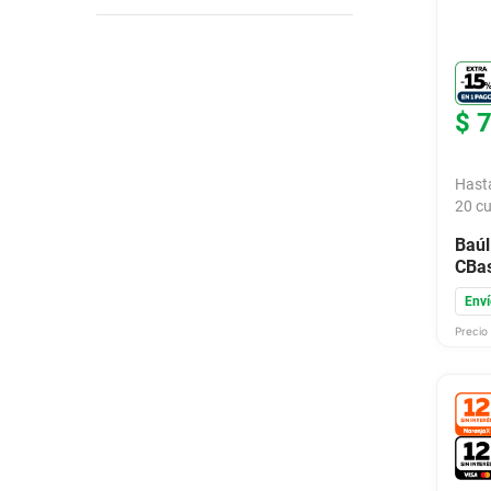
nto
(
1
)
9
.
colchon
ninetoone
(
1
)
10
.
placard
kawasaki store
(
1
)
honda store
(
1
)
far
(
1
)
$
Hast
20
cu
Baúl
CBa
Enví
Precio 