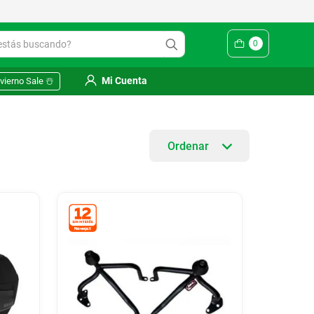
ás buscando?
0
Mi Cuenta
vierno Sale ☃️