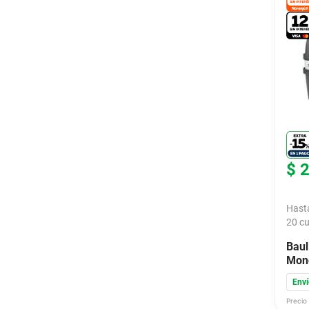
$
Hast
20
cu
Baul
Mono
Enví
Precio 