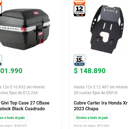
201
.
990
$
148
.
890
a
12
x
$
16
.
832
sin interés
Hasta
12
x
$
12
.
407
sin interés
otas fijas de $
12.234
20
cuotas fijas de $
9018
 Givi Top Case 27 CBase
Cubre Carter Ira Honda Xr
lock Black Cuadrado
2023 Chapa
os a todo el país
Envíos a todo el país
sin impto. $
159.572
Precio sin impto. $
117.623