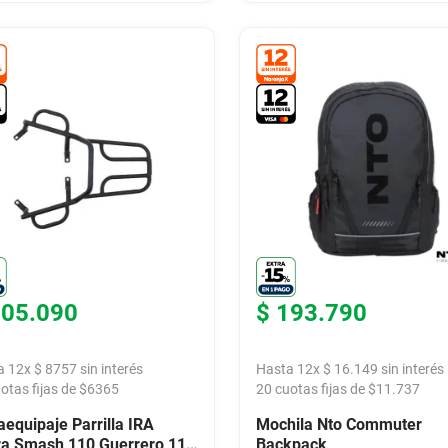
105
.
090
$
193
.
790
a
12
x
$
8757
sin interés
Hasta
12
x
$
16
.
149
sin interés
otas fijas de $
6365
20
cuotas fijas de $
11.737
aequipaje Parrilla IRA
Mochila Nto Commuter
ra Smash 110 Guerrero 110
Backpack