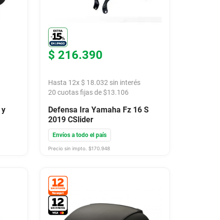
$
216
.
390
Hasta
12
x
$
18
.
032
sin interés
20
cuotas fijas de $
13.106
 y
Defensa Ira Yamaha Fz 16 S
2019 CSlider
Envíos a todo el país
Precio sin impto. $
170.948