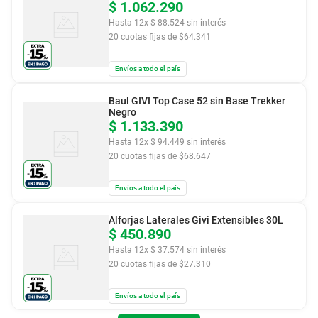
$
1
.
062
.
290
Hasta
12
x
$
88
.
524
sin interés
20
cuotas fijas de $
64.341
Envíos a todo el país
Baul GIVI Top Case 52 sin Base Trekker
Negro
$
1
.
133
.
390
Hasta
12
x
$
94
.
449
sin interés
20
cuotas fijas de $
68.647
Envíos a todo el país
Alforjas Laterales Givi Extensibles 30L
$
450
.
890
Hasta
12
x
$
37
.
574
sin interés
20
cuotas fijas de $
27.310
Envíos a todo el país