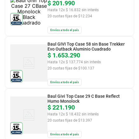
$
201
.
990
Hasta
12
x
$
16
.
832
sin interés
20
cuotas fijas de $
12.234
Envíos a todo el país
Baul GIVI Top Case 58 sin Base Trekker
Evo Outback Aluminio Cuadrado
$
1
.
653
.
290
Hasta
12
x
$
137
.
774
sin interés
20
cuotas fijas de $
100.137
Envíos a todo el país
Baul Givi Top Case 29 C Base Reflect
Humo Monolock
$
221
.
190
Hasta
12
x
$
18
.
432
sin interés
20
cuotas fijas de $
13.397
Envíos a todo el país