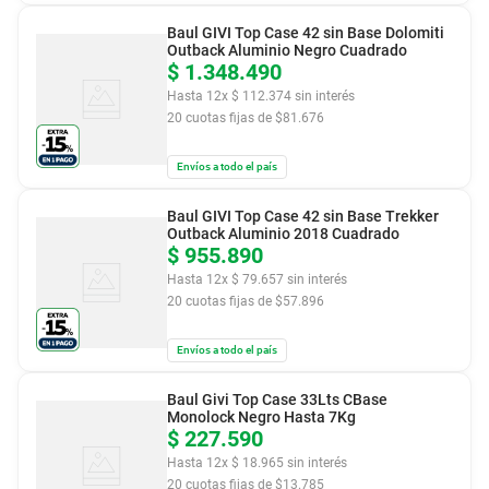
Baul GIVI Top Case 42 sin Base Dolomiti
Outback Aluminio Negro Cuadrado
$
1
.
348
.
490
Hasta
12
x
$
112
.
374
sin interés
20
cuotas fijas de $
81.676
Envíos a todo el país
Baul GIVI Top Case 42 sin Base Trekker
Outback Aluminio 2018 Cuadrado
$
955
.
890
Hasta
12
x
$
79
.
657
sin interés
20
cuotas fijas de $
57.896
Envíos a todo el país
Baul Givi Top Case 33Lts CBase
Monolock Negro Hasta 7Kg
$
227
.
590
Hasta
12
x
$
18
.
965
sin interés
20
cuotas fijas de $
13.785