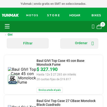
Yuhmak | envío gratis en SMT en seleccionados.
0
Givi
Filtrar
Baul GIVI Top Case 45 con Base
Monolock Fume
$
327
.
190
Hasta
12
x
$
27
.
265
sin interés
20
cuotas fijas de $
19.817
Envíos a todo el país
Baul Givi Top Case 27 CBase Monolock
Black Cuadrado