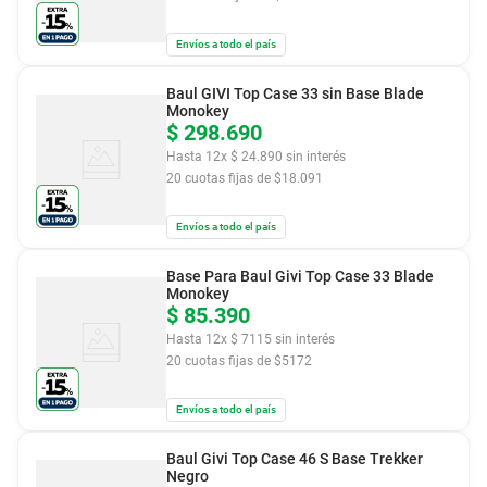
Envíos a todo el país
Baul GIVI Top Case 33 sin Base Blade
Monokey
$
298
.
690
Hasta
12
x
$
24
.
890
sin interés
20
cuotas fijas de $
18.091
Envíos a todo el país
Base Para Baul Givi Top Case 33 Blade
Monokey
$
85
.
390
Hasta
12
x
$
7115
sin interés
20
cuotas fijas de $
5172
Envíos a todo el país
Baul Givi Top Case 46 S Base Trekker
Negro