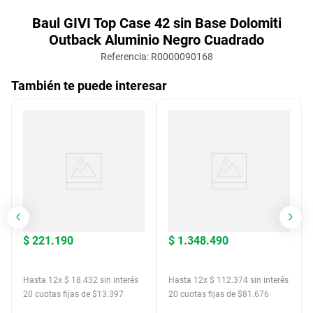
Baul GIVI Top Case 42 sin Base Dolomiti
Outback Aluminio Negro Cuadrado
Referencia
:
R0000090168
También te puede interesar
$
221
.
190
$
1
.
348
.
490
Hasta
12
x
$
18
.
432
sin interés
Hasta
12
x
$
112
.
374
sin interés
20
cuotas fijas de $
13.397
20
cuotas fijas de $
81.676