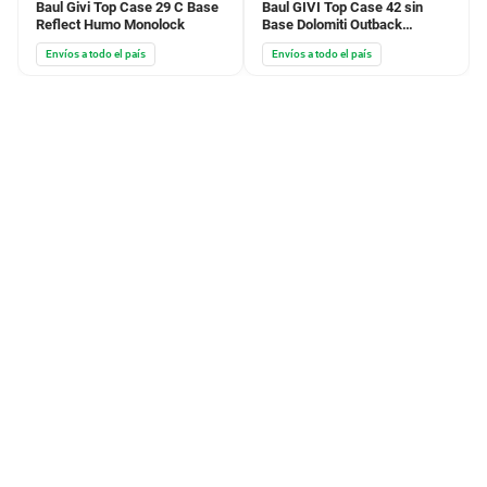
Baul Givi Top Case 29 C Base
Baul GIVI Top Case 42 sin
Reflect Humo Monolock
Base Dolomiti Outback
Aluminio Negro Cuadrado
Envíos a todo el país
Envíos a todo el país