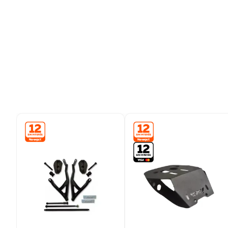
9
.
bicicleta
10
.
placard