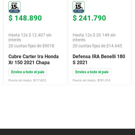
$
148
.
890
$
241
.
790
Hasta
12
x
$
12
.
407
sin
Hasta
12
x
$
20
.
149
sin
interés
interés
20
cuotas fijas de $
9018
20
cuotas fijas de $
14.645
Cubre Carter Ira Honda
Defensa IRA Benelli 180
Xr 150 2021 Chapa
S 2021
Envíos a todo el país
Envíos a todo el país
Precio sin impto. $
117.623
Precio sin impto. $
191.014