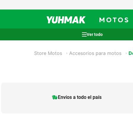
Términos más buscados
Store Motos
Accesorios para motos
D
1
.
casco
2
.
cocina
3
.
honda wave
4
.
heladera
5
.
venzo
Envíos a todo el país
6
.
lavarropas
7
.
sommier
8
.
colchon