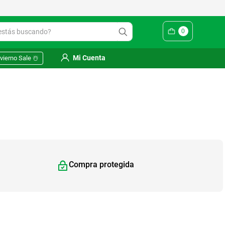
ás buscando?
0
Mi Cuenta
vierno Sale ☃️
Compra protegida