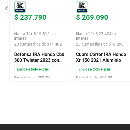
$
237
.
790
$
269
.
090
Hasta
12
x
$
19
.
815
sin
Hasta
12
x
$
22
.
424
sin
interés
interés
20
cuotas fijas de $
14.402
20
cuotas fijas de $
16.298
x
Defensa IRA Honda Cbx
Cubre Carter IRA Honda
300 Twister 2023 con
Xr 150 2021 Aluminio
Slider
Envíos a todo el país
Envíos a todo el país
Precio sin impto. $
187.854
Precio sin impto. $
212.581