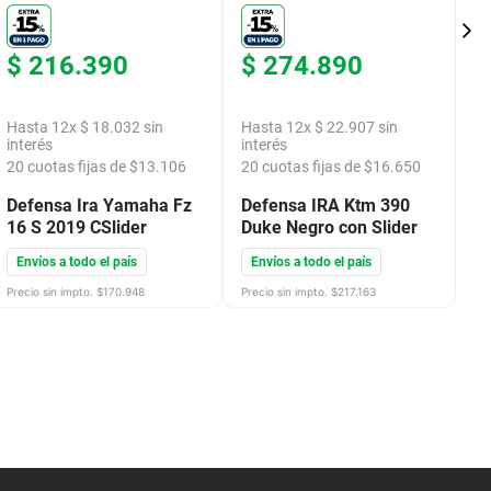
$
216
.
390
$
274
.
890
$
Hasta
12
x
$
18
.
032
sin
Hasta
12
x
$
22
.
907
sin
H
interés
interés
in
20
cuotas fijas de $
13.106
20
cuotas fijas de $
16.650
2
Defensa Ira Yamaha Fz
Defensa IRA Ktm 390
D
16 S 2019 CSlider
Duke Negro con Slider
D
Envíos a todo el país
Envíos a todo el país
E
Precio sin impto. $
170.948
Precio sin impto. $
217.163
Pre