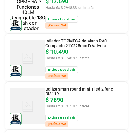
$
17
.
690
Hasta
6
x
$
2948
,
33
sin interés
Envíos a todo el país
¡Retíralo YA!
Inflador TOPMEGA de Mano PVC
Compacto 21X225mm D Valvula
$
10
.
490
Hasta
6
x
$
1748
sin interés
Envíos a todo el país
¡Retíralo YA!
Baliza smart round mini 1 led 2 func
Rl311R
$
7890
Hasta
6
x
$
1315
sin interés
Envíos a todo el país
¡Retíralo YA!