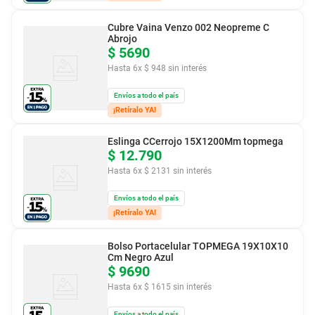
Cubre Vaina Venzo 002 Neopreme C
Abrojo
$
5690
Hasta
6
x
$
948
sin interés
Envíos a todo el país
¡Retíralo YA!
Eslinga CCerrojo 15X1200Mm topmega
$
12
.
790
Hasta
6
x
$
2131
sin interés
Envíos a todo el país
¡Retíralo YA!
Bolso Portacelular TOPMEGA 19X10X10
Cm Negro Azul
$
9690
Hasta
6
x
$
1615
sin interés
Envíos a todo el país