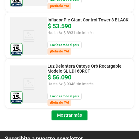
¡Retíralo YA!
Inflador Pie Giant Control Tower 3 BLACK
$
53
.
590
Hasta
6
x
$
8931
sin interés
Envíos a todo el país
¡Retíralo YA!
Luz Delantera Cateye Orb Recargable
Modelo SL LD160RCF
$
56
.
090
Hasta
6
x
$
9348
sin interés
Envíos a todo el país
¡Retíralo YA!
Mostrar más
Suscribite a nuestro newsletter