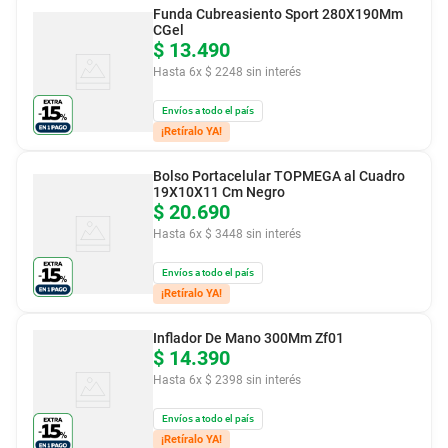
Funda Cubreasiento Sport 280X190Mm
CGel
$
13
.
490
Hasta
6
x
$
2248
sin interés
Envíos a todo el país
¡Retíralo YA!
Bolso Portacelular TOPMEGA al Cuadro
19X10X11 Cm Negro
$
20
.
690
Hasta
6
x
$
3448
sin interés
Envíos a todo el país
¡Retíralo YA!
Inflador De Mano 300Mm Zf01
$
14
.
390
Hasta
6
x
$
2398
sin interés
Envíos a todo el país
¡Retíralo YA!