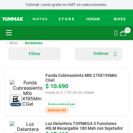
Yuhmak | envío gratis en SMT en seleccionados.
0
Bikes
Accesorios
Filtrar
Funda Cubreasiento Mtb 275X195Mm
CGel
$
10
.
690
Hasta
6
x
$
1781
,
66
sin interés
Envíos a todo el país
¡Retíralo YA!
Luz Delantera TOPMEGA 3 Funciones
40LM Recargable 180 Mah con Sujetador