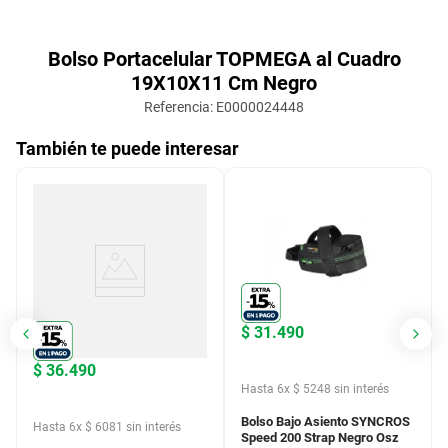
Bolso Portacelular TOPMEGA al Cuadro
19X10X11 Cm Negro
Referencia
:
E0000024448
También te puede interesar
$
31
.
490
$
36
.
490
Hasta
6
x
$
5248
sin interés
Bolso Bajo Asiento SYNCROS
Hasta
6
x
$
6081
sin interés
Speed 200 Strap Negro Osz