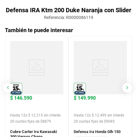
Defensa IRA Ktm 200 Duke Naranja con Slider
Referencia
:
R0000086119
También te puede interesar
$
146
.
590
$
149
.
990
Hasta
12
x
$
12
.
215
sin interés
Hasta
12
x
$
12
.
499
sin interés
20
cuotas fijas de $
8879
20
cuotas fijas de $
9085
Cubre Carter Ira Kawasaki
Defensa Ira Honda Glh 150
300 Versys Chapa