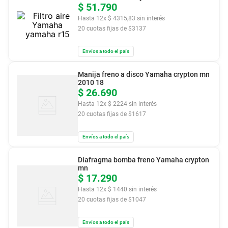
$
51
.
790
Hasta
12
x
$
4315
,
83
sin interés
20
cuotas fijas de $
3137
Envíos a todo el país
Manija freno a disco Yamaha crypton mn
2010 18
$
26
.
690
Hasta
12
x
$
2224
sin interés
20
cuotas fijas de $
1617
Envíos a todo el país
Diafragma bomba freno Yamaha crypton
mn
$
17
.
290
Hasta
12
x
$
1440
sin interés
20
cuotas fijas de $
1047
Envíos a todo el país