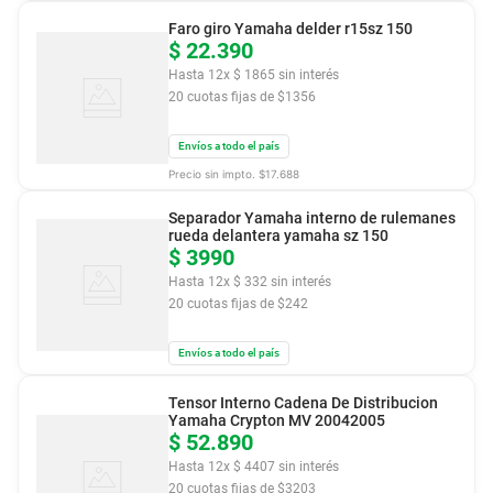
Faro giro Yamaha delder r15sz 150
$
22
.
390
Hasta
12
x
$
1865
sin interés
20
cuotas fijas de $
1356
Envíos a todo el país
Precio sin impto. $
17.688
Separador Yamaha interno de rulemanes
rueda delantera yamaha sz 150
$
3990
Hasta
12
x
$
332
sin interés
20
cuotas fijas de $
242
Envíos a todo el país
Tensor Interno Cadena De Distribucion
Yamaha Crypton MV 20042005
$
52
.
890
Hasta
12
x
$
4407
sin interés
20
cuotas fijas de $
3203