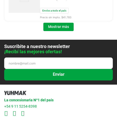
Envíos a todo el país
Precio sin impto. $
41.783
Mostrar más
Suscribite a nuestro newsletter
¡Recibí las mejores ofertas!
Enviar
La concesionaria Nº1 del país
+54 9 11 5254-8398