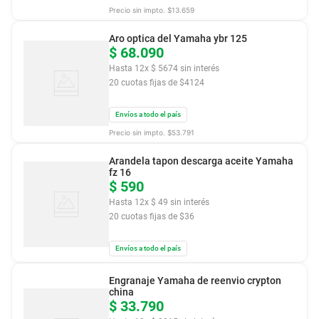
Precio sin impto. $
13.659
Aro optica del Yamaha ybr 125
$
68
.
090
Hasta
12
x
$
5674
sin interés
20
cuotas fijas de $
4124
Envíos a todo el país
Precio sin impto. $
53.791
Arandela tapon descarga aceite Yamaha
fz 16
$
590
Hasta
12
x
$
49
sin interés
20
cuotas fijas de $
36
Envíos a todo el país
Engranaje Yamaha de reenvio crypton
china
$
33
.
790