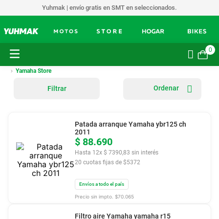
Yuhmak | envío gratis en SMT en seleccionados.
0
Yamaha Store
Filtrar
Patada arranque Yamaha ybr125 ch
2011
$
88
.
690
Hasta
12
x
$
7390
,
83
sin interés
20
cuotas fijas de $
5372
Envíos a todo el país
Precio sin impto. $
70.065
Filtro aire Yamaha yamaha r15