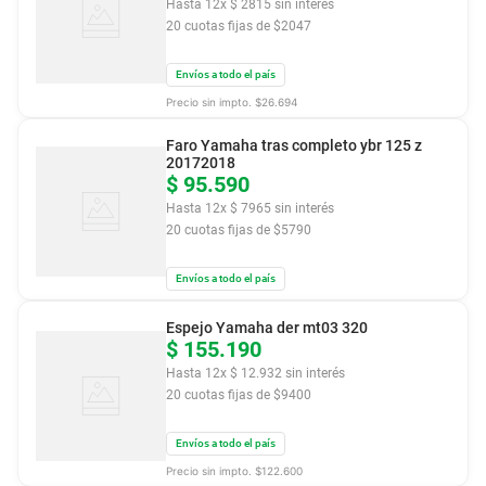
Hasta
12
x
$
2815
sin interés
20
cuotas fijas de $
2047
Envíos a todo el país
Precio sin impto. $
26.694
Faro Yamaha tras completo ybr 125 z
20172018
$
95
.
590
Hasta
12
x
$
7965
sin interés
20
cuotas fijas de $
5790
Envíos a todo el país
Espejo Yamaha der mt03 320
$
155
.
190
Hasta
12
x
$
12
.
932
sin interés
20
cuotas fijas de $
9400
Envíos a todo el país
Precio sin impto. $
122.600