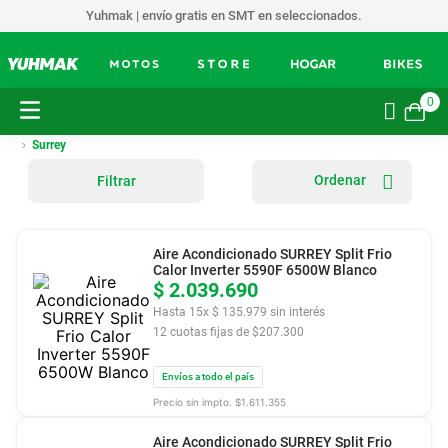
Yuhmak | envío gratis en SMT en seleccionados.
0
Surrey
Filtrar
Aire Acondicionado SURREY Split Frio
Calor Inverter 5590F 6500W Blanco
$
2
.
039
.
690
Hasta
15
x
$
135
.
979
sin interés
12
cuotas fijas de $
207.300
Envíos a todo el país
Precio sin impto. $
1.611.355
Aire Acondicionado SURREY Split Frio