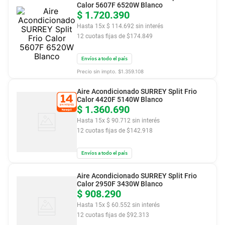
Calor 5607F 6520W Blanco
$
1
.
720
.
390
Hasta
15
x
$
114
.
692
sin interés
12
cuotas fijas de $
174.849
Envíos a todo el país
Precio sin impto. $
1.359.108
Aire Acondicionado SURREY Split Frio
Calor 4420F 5140W Blanco
$
1
.
360
.
690
Hasta
15
x
$
90
.
712
sin interés
12
cuotas fijas de $
142.918
Envíos a todo el país
Aire Acondicionado SURREY Split Frio
Calor 2950F 3430W Blanco
$
908
.
290
Hasta
15
x
$
60
.
552
sin interés
12
cuotas fijas de $
92.313