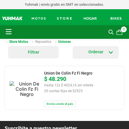
Yuhmak | envío gratis en SMT en seleccionados.
0
Store Motos
Repuestos
Uniones
Filtrar
Union De Colin Fz Fi Negro
$
48
.
290
Hasta
12
x
$
4024
,
16
sin interés
20
cuotas fijas de $
2925
Envíos a todo el país
Suscribite a nuestro newsletter