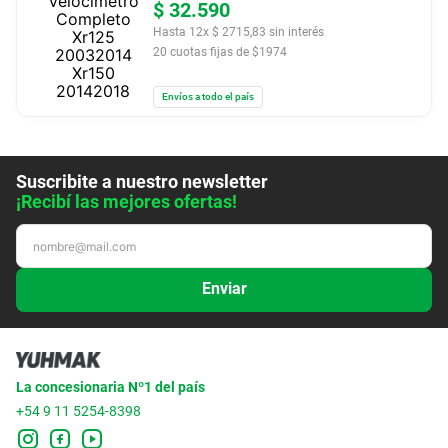
$
32
.
590
Hasta
12
x
$
2715
,
83
sin interés
20
cuotas fijas de $
1974
Envíos a todo el país
Suscribite a nuestro newsletter
¡Recibí las mejores ofertas!
Enviar
La concesionaria Nº1 del país
+54 9 11 5254-8398