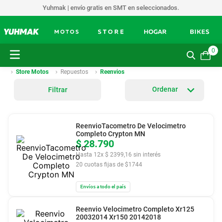
Yuhmak | envío gratis en SMT en seleccionados.
0
Store Motos
Repuestos
Reenvios
Filtrar
ReenvioTacometro De Velocimetro
Completo Crypton MN
$
28
.
790
Hasta
12
x
$
2399
,
16
sin interés
20
cuotas fijas de $
1744
Envíos a todo el país
Reenvio Velocimetro Completo Xr125
20032014 Xr150 20142018