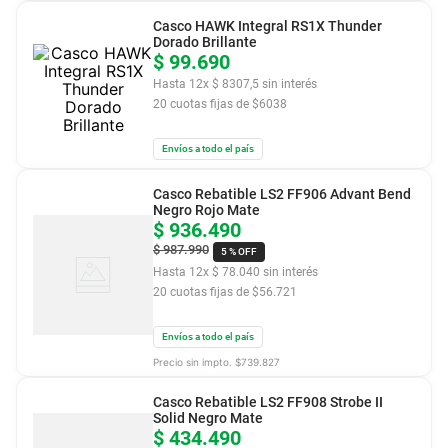
Casco HAWK Integral RS1X Thunder
Dorado Brillante
$
99
.
690
Hasta
12
x
$
8307
,
5
sin interés
20
cuotas fijas de $
6038
Envíos a todo el país
Casco Rebatible LS2 FF906 Advant Bend
Negro Rojo Mate
$
936
.
490
$
987
.
990
5 %
OFF
Hasta
12
x
$
78
.
040
sin interés
20
cuotas fijas de $
56.721
Envíos a todo el país
Precio sin impto. $
739.827
Casco Rebatible LS2 FF908 Strobe II
Solid Negro Mate
$
434
.
490