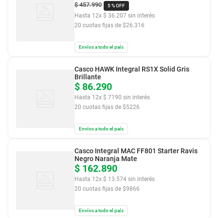
$
457
.
990
5 %
OFF
Hasta
12
x
$
36
.
207
sin interés
20
cuotas fijas de $
26.316
Envíos a todo el país
Casco HAWK Integral RS1X Solid Gris
Brillante
$
86
.
290
Hasta
12
x
$
7190
sin interés
20
cuotas fijas de $
5226
Envíos a todo el país
Casco Integral MAC FF801 Starter Ravis
Negro Naranja Mate
$
162
.
890
Hasta
12
x
$
13
.
574
sin interés
20
cuotas fijas de $
9866
Envíos a todo el país