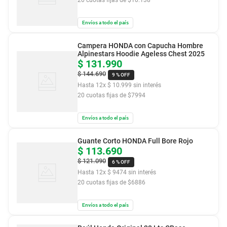
Envíos a todo el país
Campera HONDA con Capucha Hombre
Alpinestars Hoodie Ageless Chest 2025
$
131
.
990
$
144
.
690
9 %
OFF
Hasta
12
x
$
10
.
999
sin interés
20
cuotas fijas de $
7994
Envíos a todo el país
Guante Corto HONDA Full Bore Rojo
$
113
.
690
$
121
.
090
6 %
OFF
Hasta
12
x
$
9474
sin interés
20
cuotas fijas de $
6886
Envíos a todo el país