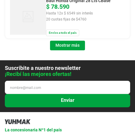
Baúl Honda Original 28 Lts CBase
$
78
.
590
Hasta
12
x
$
6549
sin interés
20
cuotas fijas de $
4760
Envíos a todo el país
Mostrar más
Suscribite a nuestro newsletter
¡Recibí las mejores ofertas!
Enviar
La concesionaria Nº1 del país