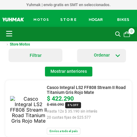
Yuhmak | envío gratis en SMT en seleccionados.
0
Store Motos
Filtrar
Mostrar anteriores
Casco Integral LS2 FF808 Stream II Road
Titanium Gris Rojo Mate
$
422
.
290
$
458
.
090
8 %
OFF
Hasta
12
x
$
35
.
190
sin interés
20
cuotas fijas de $
25.577
Envíos a todo el país