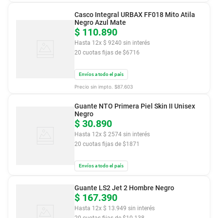
Casco Integral URBAX FF018 Mito Atila
Negro Azul Mate
$
110
.
890
Hasta
12
x
$
9240
sin interés
20
cuotas fijas de $
6716
Envíos a todo el país
Precio sin impto. $
87.603
Guante NTO Primera Piel Skin II Unisex
Negro
$
30
.
890
Hasta
12
x
$
2574
sin interés
20
cuotas fijas de $
1871
Envíos a todo el país
Guante LS2 Jet 2 Hombre Negro
$
167
.
390
Hasta
12
x
$
13
.
949
sin interés
20
cuotas fijas de $
10.138