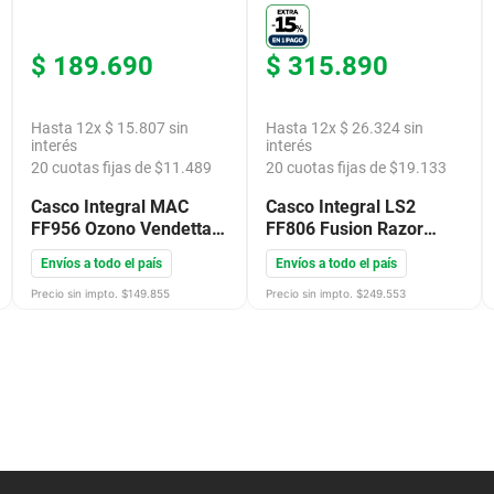
$
189
.
690
$
315
.
890
Hasta
12
x
$
15
.
807
sin
Hasta
12
x
$
26
.
324
sin
interés
interés
20
cuotas fijas de $
11.489
20
cuotas fijas de $
19.133
Casco Integral MAC
Casco Integral LS2
FF956 Ozono Vendetta
FF806 Fusion Razor
Negro Mate
Blanco Rojo Brillante
Envíos a todo el país
Envíos a todo el país
Precio sin impto. $
149.855
Precio sin impto. $
249.553