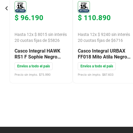
$
96
.
190
$
110
.
890
Hasta
12
x
$
8015
sin interés
Hasta
12
x
$
9240
sin interés
20
cuotas fijas de $
5826
20
cuotas fijas de $
6716
Casco Integral HAWK
Casco Integral URBAX
RS1 F Sophie Negro
FF018 Mito Atila Negro
Mate
Azul Mate
Envíos a todo el país
Envíos a todo el país
Precio sin impto. $
75.990
Precio sin impto. $
87.603