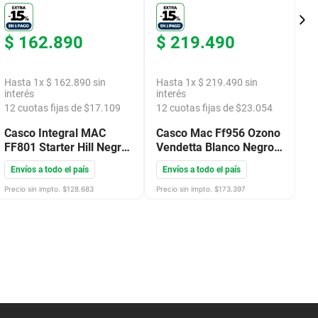
$
162
.
890
$
219
.
490
$
Hasta
1
x
$
162
.
890
sin
Hasta
1
x
$
219
.
490
sin
H
interés
interés
in
12
cuotas fijas de $
17.109
12
cuotas fijas de $
23.054
2
Casco Integral MAC
Casco Mac Ff956 Ozono
C
FF801 Starter Hill Negro
Vendetta Blanco Negro
F
Gris Mate
Talle M
B
Envíos a todo el país
Envíos a todo el país
E
Precio sin impto. $
128.683
Precio sin impto. $
173.397
Pre