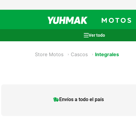
Términos más buscados
Store Motos
Cascos
Integrales
1
.
casco
2
.
cocina
3
.
honda wave
4
.
heladera
5
.
venzo
Envíos a todo el país
6
.
sommier
7
.
lavarropas
8
.
bicicleta