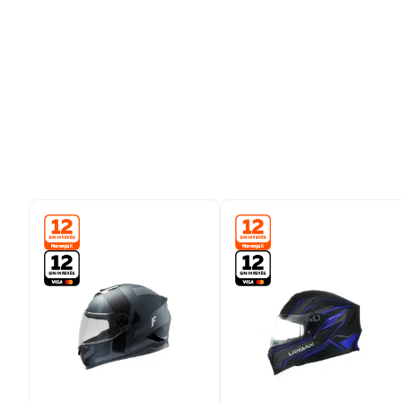
9
.
colchon
10
.
placard