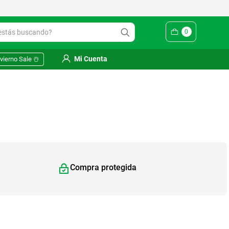
ás buscando?
0
Mi Cuenta
vierno Sale ☃️
Compra protegida