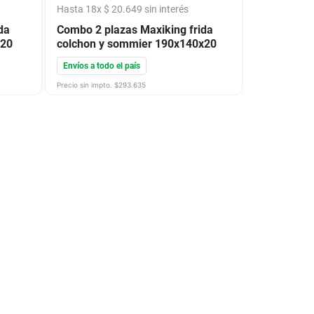
Hasta
18
x
$
20
.
649
sin interés
da
Combo 2 plazas Maxiking frida
x20
colchon y sommier 190x140x20
Envíos a todo el país
Precio sin impto. $
293.635