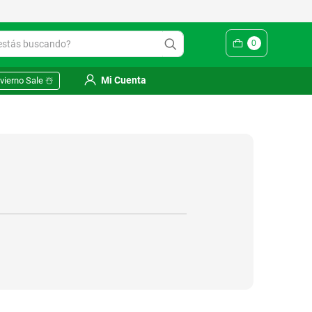
ás buscando?
0
Mi Cuenta
vierno Sale ☃️