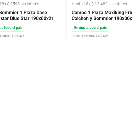
18
x
$
9593
sin interés
Hasta
18
x
$
12
.
482
sin interés
Sommier 1 Plaza Base
Combo 1 Plaza Maxiking Fri
star Blue Star 190x80x21
Colchon y Sommier 190x80
 a todo el país
Envíos a todo el país
n impto. $
136.425
Precio sin impto. $
177.505