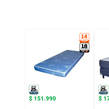
9
.
colchon
10
.
placard
$
151
.
990
$
1