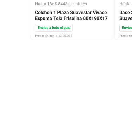
Hasta
18
x
$
8443
sin interés
Hasta
Colchon 1 Plaza Suavestar Vivace
Base 
Espuma Tela Friselina 80X190X17
Suave
Envíos a todo el país
Envíos
Precio sin impto. $
120.072
Precio si