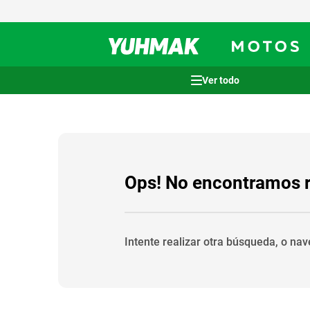
Términos más buscados
1
.
casco
2
.
cocina
3
.
honda wave
Ops! No encontramos 
4
.
heladera
5
.
venzo
Intente realizar otra búsqueda, o na
6
.
lavarropas
7
.
sommier
8
.
bicicleta