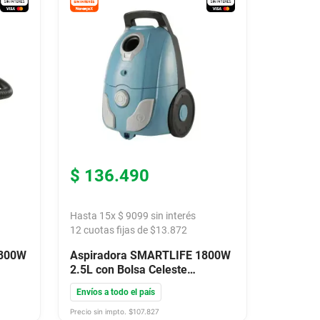
$
136
.
490
Hasta
15
x
$
9099
sin interés
12
cuotas fijas de $
13.872
1800W
Aspiradora SMARTLIFE 1800W
2.5L con Bolsa Celeste
VC18BAB
Envíos a todo el país
Precio sin impto. $
107.827