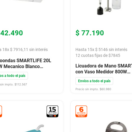
142
.
490
$
77
.
190
a
18
x
$
7916
,
11
sin interés
Hasta
15
x
$
5146
sin interés
12
cuotas fijas de $
7845
roondas SMARTLIFE 20L
Licuadora de Mano SMAR
W Mecanico Blanco
con Vaso Medidor 800W
O20MMW
os a todo el país
SM5010
Envíos a todo el país
sin impto. $
112.567
Precio sin impto. $
60.980