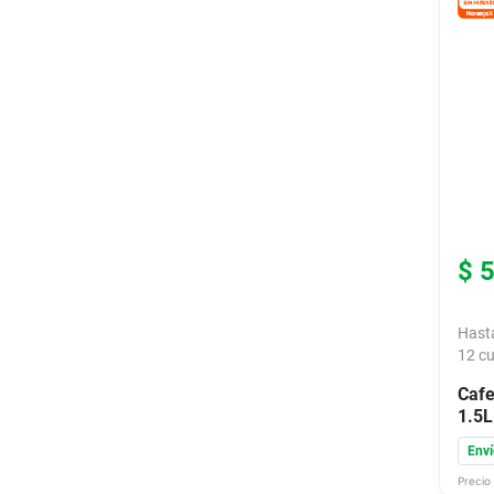
$
Hast
12
cu
Cafe
1.5
Enví
Precio 