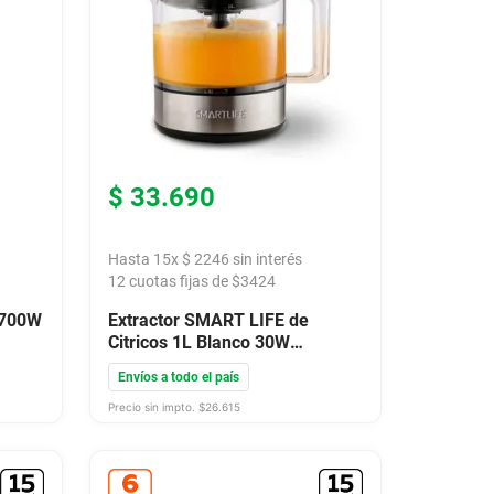
$
33
.
690
Hasta
15
x
$
2246
sin interés
12
cuotas fijas de $
3424
 700W
Extractor SMART LIFE de
Citricos 1L Blanco 30W
SLJC3400
Envíos a todo el país
Precio sin impto. $
26.615