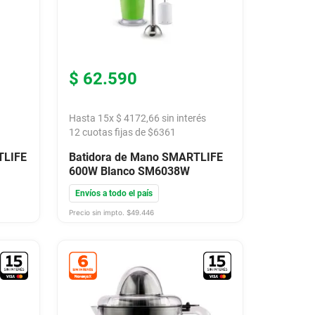
$
62
.
590
Hasta
15
x
$
4172
,
66
sin interés
12
cuotas fijas de $
6361
TLIFE
Batidora de Mano SMARTLIFE
600W Blanco SM6038W
Envíos a todo el país
Precio sin impto. $
49.446