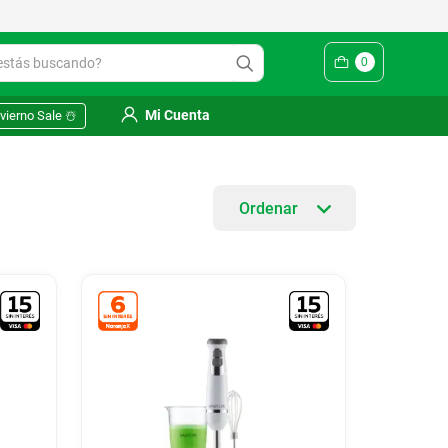
ás buscando?
0
Mi Cuenta
vierno Sale ☃️