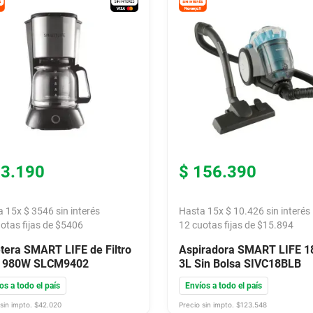
53
.
190
$
156
.
390
a
15
x
$
3546
sin interés
Hasta
15
x
$
10
.
426
sin interés
otas fijas de $
5406
12
cuotas fijas de $
15.894
tera SMART LIFE de Filtro
Aspiradora SMART LIFE 
L 980W SLCM9402
3L Sin Bolsa SIVC18BLB
os a todo el país
Envíos a todo el país
sin impto. $
42.020
Precio sin impto. $
123.548