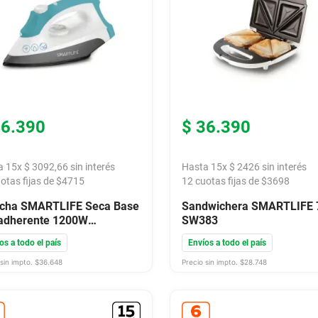
46
.
390
$
36
.
390
a
15
x
$
3092
,
66
sin interés
Hasta
15
x
$
2426
sin interés
otas fijas de $
4715
12
cuotas fijas de $
3698
ncha SMARTLIFE Seca Base
Sandwichera SMARTLIFE
adherente 1200W
SW383
386PN
os a todo el país
Envíos a todo el país
sin impto. $
36.648
Precio sin impto. $
28.748