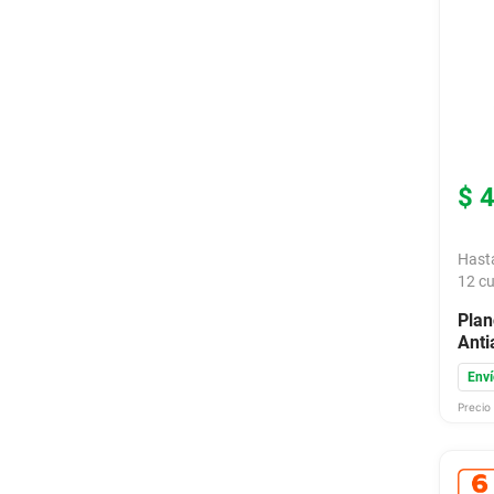
$
Hast
12
cu
Pla
Anti
DI2
Enví
Precio 