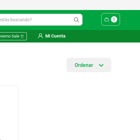
ás buscando?
0
Mi Cuenta
vierno Sale ☃️