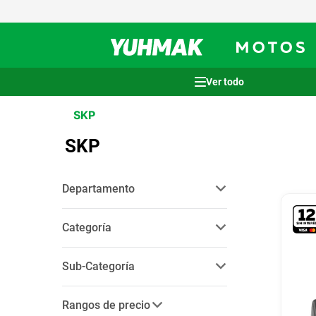
Términos más buscados
SKP
1
.
casco
SKP
2
.
cocina
3
.
honda wave
Departamento
4
.
heladera
tecnologia
(
2
)
5
.
venzo
Categoría
6
.
lavarropas
audio
(
2
)
Sub-Categoría
7
.
bicicleta
micrófono
(
2
)
8
.
sommier
Rangos de precio