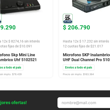
99
.
290
$
206
.
790
a
12
x
$
8274
,
16
sin interés
Hasta
12
x
$
17
.
232
sin interés
otas fijas de $
10.091
12
cuotas fijas de $
21.017
ofono Skp Mini Line
Microfono SKP Inalambric
ambrico Uhf 5102521
UHF Dual Channel Pro 51
os a todo el país
Envíos a todo el país
sin impto. $
78.439
Precio sin impto. $
163.364
jores ofertas!