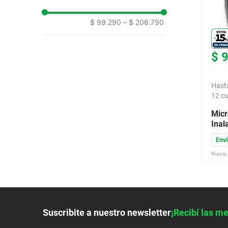
9
.
colchon
$ 99.290
–
$ 206.790
10
.
placard
$
Hast
12
cu
Micr
Inal
Enví
Precio 
Suscribite a nuestro newsletter
¡Recibí las me