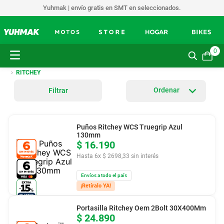
Yuhmak | envío gratis en SMT en seleccionados.
0
RITCHEY
Filtrar
Puños Ritchey WCS Truegrip Azul
130mm
$
16
.
190
Hasta
6
x
$
2698
,
33
sin interés
Envíos a todo el país
¡Retíralo YA!
Portasilla Ritchey Oem 2Bolt 30X400Mm
$
24
.
890