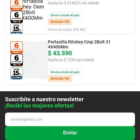
Hasta
6
x
$
4148
,
33
sin interés
Envíos a todo el país
¡Retíralo YA!
Precio sin impto. $
19.663
Portasilla Ritchey Cmp 2Bolt 31
4X400Mm
$
43
.
590
Hasta
6
x
$
7265
sin interés
Envíos a todo el país
¡Retíralo YA!
Suscribite a nuestro newsletter
¡Recibí las mejores ofertas!
Enviar