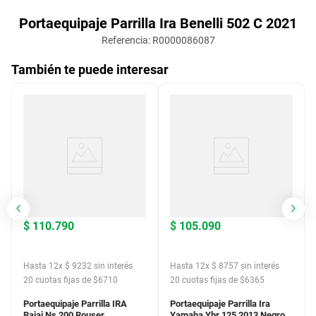
Portaequipaje Parrilla Ira Benelli 502 C 2021
Referencia
:
R0000086087
También te puede interesar
$
110
.
790
$
105
.
090
Hasta
12
x
$
9232
sin interés
Hasta
12
x
$
8757
sin interés
20
cuotas fijas de $
6710
20
cuotas fijas de $
6365
Portaequipaje Parrilla IRA
Portaequipaje Parrilla Ira
Bajaj Ns 200 Rouser
Yamaha Ybr 125 2013 Negro