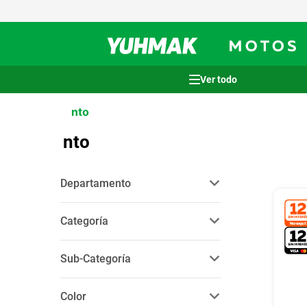
Términos más buscados
nto
1
.
casco
nto
2
.
cocina
3
.
honda wave
Departamento
4
.
heladera
store motos
(
41
)
5
.
venzo
Categoría
6
.
lavarropas
indumentaria
(
39
)
Sub-Categoría
accesorios para motos
(
2
)
7
.
sommier
camperas
(
20
)
8
.
bicicleta
Color
pantalones
(
7
)