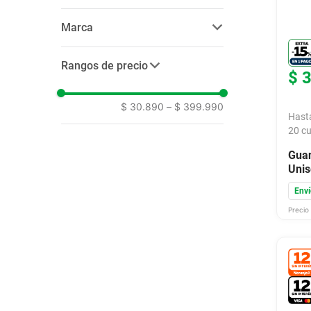
guantes
(
6
)
9
.
colchon
negro
(
4
)
ropa termica
(
6
)
Marca
10
.
placard
ninetoone
(
37
)
Rangos de precio
nto
(
4
)
$
$ 30.890
–
$ 399.990
Hast
20
cu
Guan
Unis
Enví
Precio 