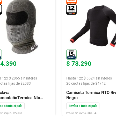
34
.
390
$
78
.
290
a
12
x
$
2865
sin interés
Hasta
12
x
$
6524
sin interés
otas fijas de $
2083
20
cuotas fijas de $
4742
clava
Camiseta Termica NTO Riv
amontañaTermica Nto
Negro
mit Negro Tu
os a todo el país
Envíos a todo el país
sin impto. $
27.168
Precio sin impto. $
61.849