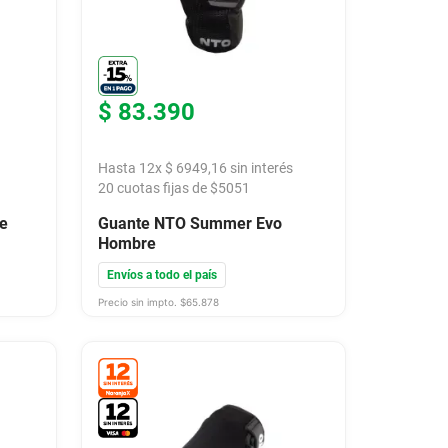
$
83
.
390
Hasta
12
x
$
6949
,
16
sin interés
20
cuotas fijas de $
5051
e
Guante NTO Summer Evo
Hombre
Envíos a todo el país
Precio sin impto. $
65.878