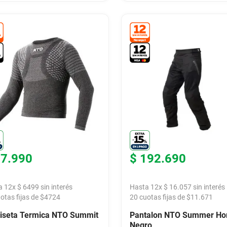
77
.
990
$
192
.
690
a
12
x
$
6499
sin interés
Hasta
12
x
$
16
.
057
sin interés
otas fijas de $
4724
20
cuotas fijas de $
11.671
iseta Termica NTO Summit
Pantalon NTO Summer H
Negro