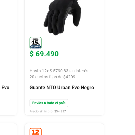
$
69
.
490
Hasta
12
x
$
5790
,
83
sin interés
20
cuotas fijas de $
4209
y Evo
Guante NTO Urban Evo Negro
Envíos a todo el país
Precio sin impto. $
54.897