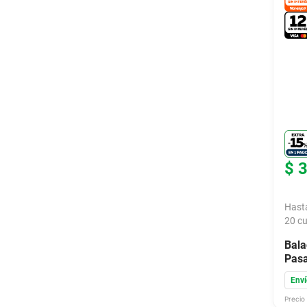
$
Hast
20
cu
Bala
Pas
Sum
Enví
Precio 