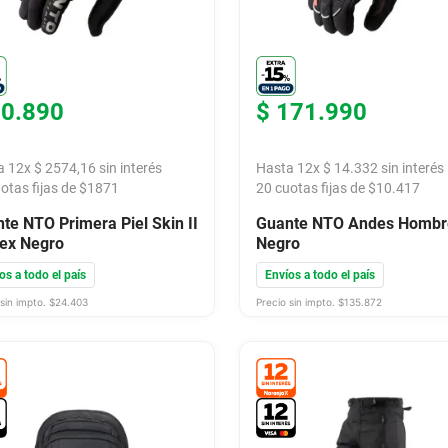
30
.
890
$
171
.
990
a
12
x
$
2574
,
16
sin interés
Hasta
12
x
$
14
.
332
sin interés
otas fijas de $
1871
20
cuotas fijas de $
10.417
te NTO Primera Piel Skin II
Guante NTO Andes Hombr
ex Negro
Negro
os a todo el país
Envíos a todo el país
sin impto. $
24.403
Precio sin impto. $
135.872