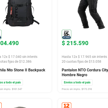
204
.
490
$
215
.
590
a
12
x
$
17
.
040
sin interés
Hasta
12
x
$
17
.
965
sin interés
otas fijas de $
12.386
20
cuotas fijas de $
13.058
ila Nto Stone II Backpack
Pantalon NTO Cordura Cit
Hombre Negro
os a todo el país
Envíos a todo el país
sin impto. $
161.547
Precio sin impto. $
170.316