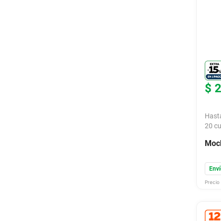
$
Hast
20
cu
Moch
Enví
Precio 