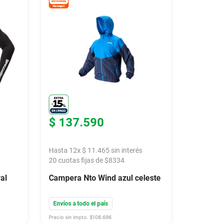
$
137
.
590
Hasta
12
x
$
11
.
465
sin interés
20
cuotas fijas de $
8334
al
Campera Nto Wind azul celeste
Envíos a todo el país
Precio sin impto. $
108.696