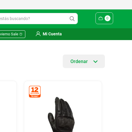
ás buscando?
0
Mi Cuenta
vierno Sale ☃️