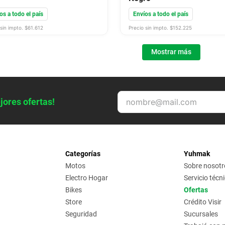
os a todo el país
Envíos a todo el país
sin impto. $
61.612
Precio sin impto. $
152.225
Mostrar más
jores ofertas!
Categorías
Yuhmak
Motos
Sobre nosotr
Electro Hogar
Servicio técn
Bikes
Ofertas
Store
Crédito Visir
Seguridad
Sucursales