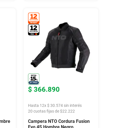
$
366
.
890
Hasta
12
x
$
30
.
574
sin interés
20
cuotas fijas de $
22.222
ombre
Campera NTO Cordura Fusion
Evo 4S Hombre Negro