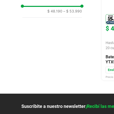
9
.
colchon
$ 48.190
–
$ 53.990
10
.
placard
$
Hast
20
cu
Bate
YTX
Enví
Precio 
Suscribite a nuestro newsletter
¡Recibí las me