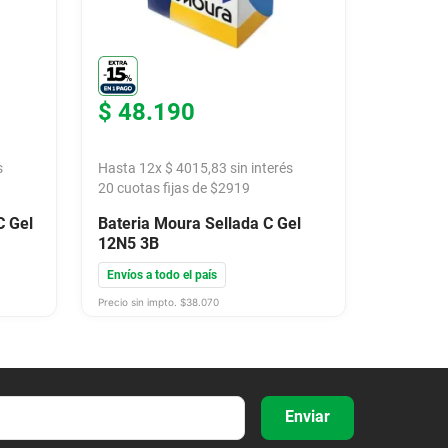
$
48
.
190
s
Hasta
12
x
$
4015
,
83
sin interés
20
cuotas fijas de $
2919
C Gel
Bateria Moura Sellada C Gel
12N5 3B
Envíos a todo el país
Precio sin impto. $
38.070
Enviar