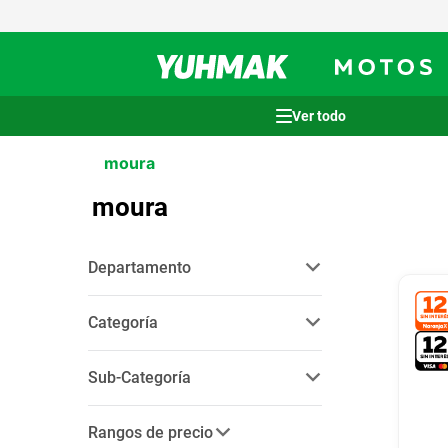
Términos más buscados
moura
1
.
casco
moura
2
.
cocina
3
.
honda wave
Departamento
4
.
heladera
store motos
(
3
)
5
.
venzo
Categoría
6
.
lavarropas
repuestos
(
3
)
Sub-Categoría
7
.
sommier
baterias
(
3
)
8
.
bicicleta
Rangos de precio