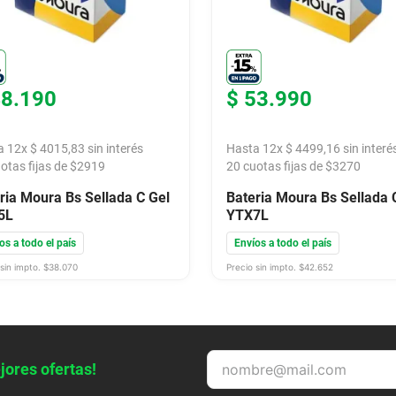
48
.
190
$
53
.
990
a
12
x
$
4015
,
83
sin interés
Hasta
12
x
$
4499
,
16
sin interé
otas fijas de $
2919
20
cuotas fijas de $
3270
ria Moura Bs Sellada C Gel
Bateria Moura Bs Sellada 
5L
YTX7L
os a todo el país
Envíos a todo el país
sin impto. $
38.070
Precio sin impto. $
42.652
jores ofertas!