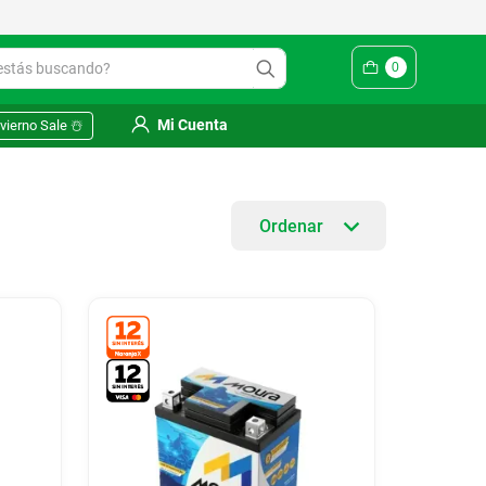
ás buscando?
0
Mi Cuenta
vierno Sale ☃️