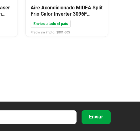
Laser
Aire Acondicionado MIDEA Split
n
Frio Calor Inverter 3096F
3600W Blanco
Envíos a todo el país
Precio sin impto. $
801.605
Enviar