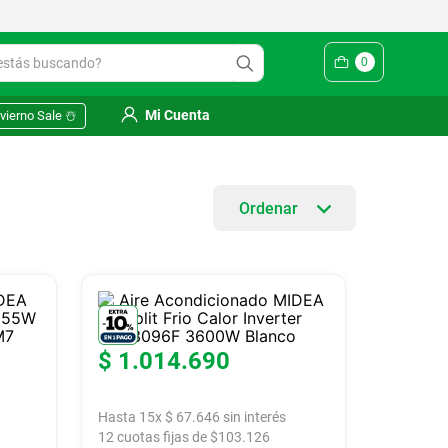
ás buscando?
0
Mi Cuenta
vierno Sale ☃️
$
1
.
014
.
690
Hasta
15
x
$
67
.
646
sin interés
12
cuotas fijas de $
103.126