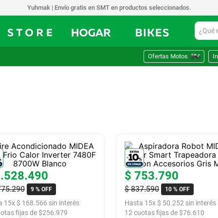
Yuhmak | Envío gratis en SMT en productos seleccionados.
¿Qué est
Ofertas Motos
In
2
.
528
.
490
$
753
.
790
775
.
290
$
837
.
590
9 %
OFF
10 %
OFF
a
15
x
$
168
.
566
sin interés
Hasta
15
x
$
50
.
252
sin interés
otas fijas de $
256.979
12
cuotas fijas de $
76.610