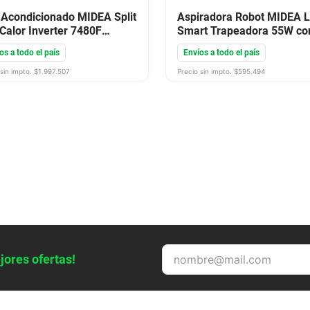
 Acondicionado MIDEA Split
Aspiradora Robot MIDEA 
 Calor Inverter 7480F
Smart Trapeadora 55W co
0W Blanco
Accesorios Gris M7
os a todo el país
Envíos a todo el país
sin impto. $
1.997.507
Precio sin impto. $
595.494
jores ofertas!