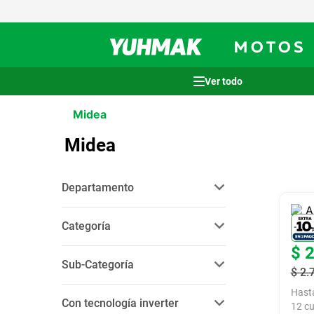
Términos más buscados
Midea
1
.
casco
Midea
2
.
cocina
3
.
honda wave
Departamento
4
.
heladera
electrodomésticos
(
3
)
5
.
venzo
Categoría
6
.
sommier
$
climatización
(
2
)
Sub-Categoría
pequeños electrodomésticos
$
2
.
7
.
lavarropas
(
1
)
aire acondicionado
(
2
)
Hast
8
.
bicicleta
Con tecnología inverter
aspiradoras
(
1
)
12
cu