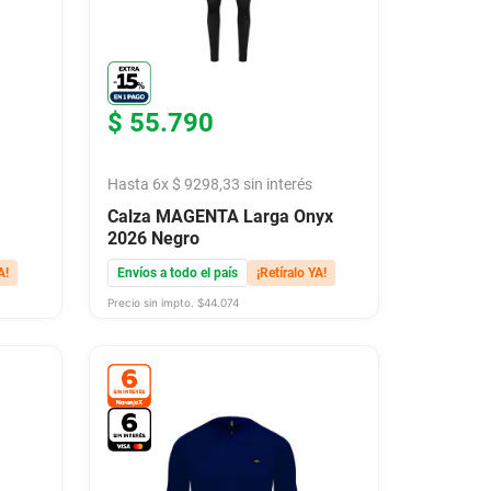
$
55
.
790
Hasta
6
x
$
9298
,
33
sin interés
Calza MAGENTA Larga Onyx
2026 Negro
A!
Envíos a todo el país
¡Retíralo YA!
Precio sin impto. $
44.074