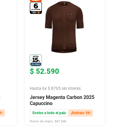
$
52
.
590
Hasta
6
x
$
8765
sin interés
o
Jersey Magenta Carbon 2025
Capuccino
A!
Envíos a todo el país
¡Retíralo YA!
Precio sin impto. $
41.546