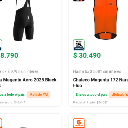
58
.
790
$
30
.
490
a
6
x
$
9798
sin interés
Hasta
6
x
$
5081
sin interés
a Magenta Aero 2025 Black
Chaleco Magenta 172 Nar
x
Fluo
os a todo el país
¡Retíralo YA!
Envíos a todo el país
¡Retíralo Y
sin impto. $
46.444
Precio sin impto. $
24.087