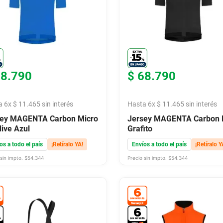
68
.
790
$
68
.
790
a
6
x
$
11
.
465
sin interés
Hasta
6
x
$
11
.
465
sin interés
sey MAGENTA Carbon Micro
Jersey MAGENTA Carbon 
ive Azul
Grafito
os a todo el país
¡Retíralo YA!
Envíos a todo el país
¡Retíralo Y
sin impto. $
54.344
Precio sin impto. $
54.344