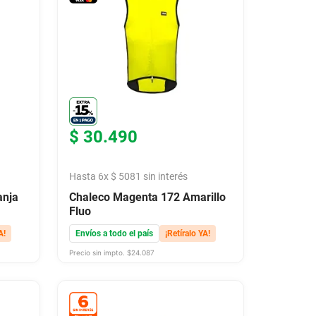
$
30
.
490
Hasta
6
x
$
5081
sin interés
anja
Chaleco Magenta 172 Amarillo
Fluo
A!
Envíos a todo el país
¡Retíralo YA!
Precio sin impto. $
24.087