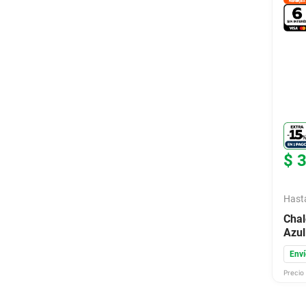
$
Hast
Chal
Azul
Enví
Precio 