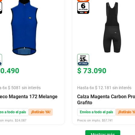
30
.
490
$
73
.
090
a
6
x
$
5081
sin interés
Hasta
6
x
$
12
.
181
sin interés
eco Magenta 172 Melange
Calza Magenta Carbon Pr
Grafito
os a todo el país
¡Retíralo YA!
Envíos a todo el país
¡Retíralo Y
sin impto. $
24.087
Precio sin impto. $
57.741
Mostrar más