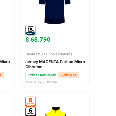
$
68
.
790
Hasta
6
x
$
11
.
465
sin interés
Micro
Jersey MAGENTA Carbon Micro
Gibraltar
A!
Envíos a todo el país
¡Retíralo YA!
Precio sin impto. $
54.344