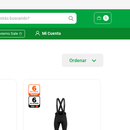
ás buscando?
0
Mi Cuenta
vierno Sale ☃️