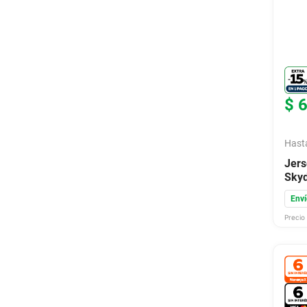
$
Hast
Jer
Skyd
Enví
Precio 