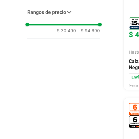
chalecos
(
3
)
9
.
bicicleta
azul
(
1
)
camperas
(
1
)
Rangos de precio
negro
(
4
)
10
.
placard
verde
(
2
)
$ 30.490
–
$ 94.690
$
Hast
Cal
Neg
Enví
Precio 