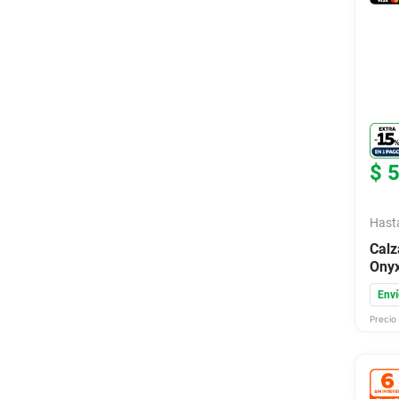
$
Hast
Calz
Ony
Enví
Precio 