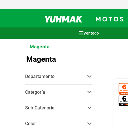
Términos más buscados
Magenta
1
.
casco
Magenta
2
.
cocina
3
.
honda wave
Departamento
4
.
heladera
bikes
(
28
)
5
.
venzo
Categoría
6
.
lavarropas
indumentaria
(
28
)
Sub-Categoría
7
.
sommier
calzas
(
15
)
8
.
colchon
Color
jersey
(
9
)