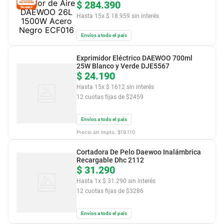
$
284
.
390
Hasta
15
x
$
18
.
959
sin interés
Envíos a todo el país
Exprimidor Eléctrico DAEWOO 700ml
25W Blanco y Verde DJE5567
$
24
.
190
Hasta
15
x
$
1612
sin interés
12
cuotas fijas de $
2459
Envíos a todo el país
Precio sin impto. $
19.110
Cortadora De Pelo Daewoo Inalámbrica
Recargable Dhc 2112
$
31
.
290
Hasta
1
x
$
31
.
290
sin interés
12
cuotas fijas de $
3286
Envíos a todo el país