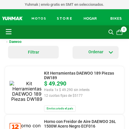
Yuhmak | envío gratis en SMT en seleccionados.
0
Daewoo
Filtrar
Kit Herramientas DAEWOO 189 Piezas
DW189
$
49
.
290
Hasta
1
x
$
49
.
290
sin interés
12
cuotas fijas de $
5177
Envíos a todo el país
Horno con Freidor de Aire DAEWOO 26L
1500W Acero Negro ECF016