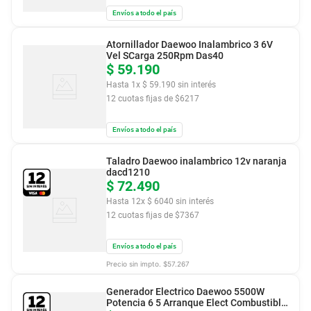
Envíos a todo el país
Atornillador Daewoo Inalambrico 3 6V
Vel SCarga 250Rpm Das40
$
59
.
190
Hasta
1
x
$
59
.
190
sin interés
12
cuotas fijas de $
6217
Envíos a todo el país
Taladro Daewoo inalambrico 12v naranja
dacd1210
$
72
.
490
Hasta
12
x
$
6040
sin interés
12
cuotas fijas de $
7367
Envíos a todo el país
Precio sin impto. $
57.267
Generador Electrico Daewoo 5500W
Potencia 6 5 Arranque Elect Combustible