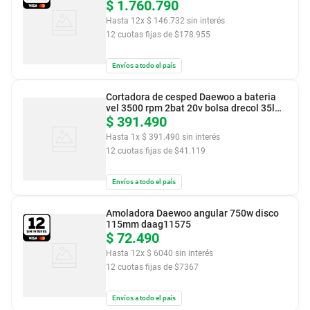
$
Gd6500E
1
.
760
.
790
Hasta
12
x
$
146
.
732
sin interés
12
cuotas fijas de $
178.955
Envíos a todo el país
Cortadora de cesped Daewoo a bateria
vel 3500 rpm 2bat 20v bolsa drecol 35l
$
dlm4040li
391
.
490
Hasta
1
x
$
391
.
490
sin interés
12
cuotas fijas de $
41.119
Envíos a todo el país
Amoladora Daewoo angular 750w disco
115mm daag11575
$
72
.
490
Hasta
12
x
$
6040
sin interés
12
cuotas fijas de $
7367
Envíos a todo el país