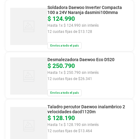
Soldadora Daewoo Inverter Compacta
100 a 24V Naranja dasmini100mma
$
124
.
990
Hasta
1
x
$
124
.
990
sin interés
12
cuotas fijas de $
13.128
Envíos a todo el país
Desmalezadora Daewoo Eco D520
$
250
.
790
Hasta
1
x
$
250
.
790
sin interés
12
cuotas fijas de $
26.341
Envíos a todo el país
Taladro percutor Daewoo inalambrico 2
velocidades dacd1120m
$
128
.
190
Hasta
1
x
$
128
.
190
sin interés
12
cuotas fijas de $
13.464