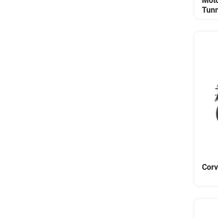
Moto
Tunn
Corv