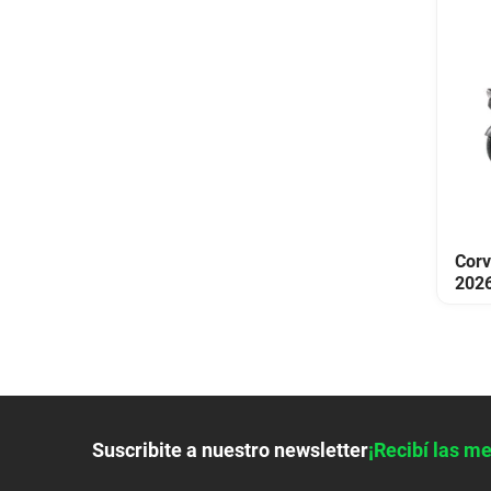
Corv
202
Suscribite a nuestro newsletter
¡Recibí las me