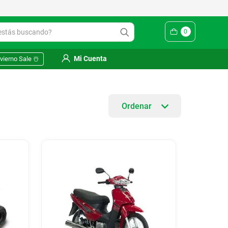
ás buscando?
0
Mi Cuenta
vierno Sale ☃️