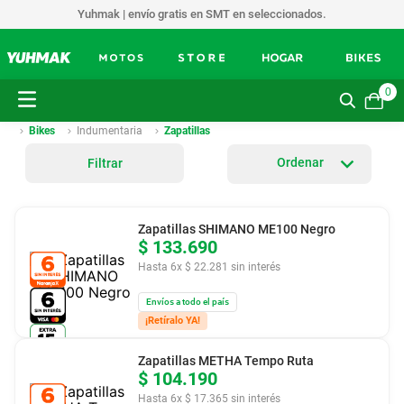
Yuhmak | envío gratis en SMT en seleccionados.
0
Bikes
Indumentaria
Zapatillas
Filtrar
Zapatillas SHIMANO ME100 Negro
$
133
.
690
Hasta
6
x
$
22
.
281
sin interés
Envíos a todo el país
¡Retíralo YA!
Zapatillas METHA Tempo Ruta
$
104
.
190
Hasta
6
x
$
17
.
365
sin interés