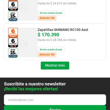
Hasta
6
x
$
24
.
815
sin interés
Envíos a todo el país
¡Retíralo YA!
Zapatillas SHIMANO RC100 Azul
$
170
.
390
Hasta
6
x
$
28
.
398
sin interés
Envíos a todo el país
¡Retíralo YA!
Mostrar más
Suscribite a nuestro newsletter
¡Recibí las mejores ofertas!