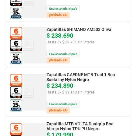
Envíos a todo el país
¡Retíralo YA!
Zapatillas SHIMANO AM503 Oliva
$
238
.
690
Hasta
6
x
$
39
.
781
sin interés
Envíos a todo el país
¡Retíralo YA!
Zapatillas GAERNE MTB Trail 1 Boa
Suela Iny Nylon Negro
$
234
.
890
Hasta
6
x
$
39
.
148
sin interés
Envíos a todo el país
¡Retíralo YA!
Zapatilla MTB VOLTA Dualgrip Boa
Abrojo Nylon TPU PU Negro
$
179
.
990