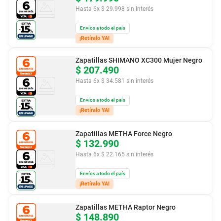
Hasta
6
x
$
29
.
998
sin interés
Envíos a todo el país
¡Retíralo YA!
Zapatillas SHIMANO XC300 Mujer Negro
$
207
.
490
Hasta
6
x
$
34
.
581
sin interés
Envíos a todo el país
¡Retíralo YA!
Zapatillas METHA Force Negro
$
132
.
990
Hasta
6
x
$
22
.
165
sin interés
Envíos a todo el país
¡Retíralo YA!
Zapatillas METHA Raptor Negro
$
148
.
890