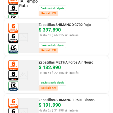
Envíos a todo el país
¡Retíralo YA!
Zapatillas SHIMANO XC702 Rojo
$
397
.
890
Hasta
6
x
$
66
.
315
sin interés
Envíos a todo el país
¡Retíralo YA!
Zapatillas METHA Force Air Negro
$
132
.
990
Hasta
6
x
$
22
.
165
sin interés
Envíos a todo el país
¡Retíralo YA!
Zapatillas SHIMANO TR501 Blanco
$
191
.
990
Hasta
6
x
$
31
.
998
sin interés