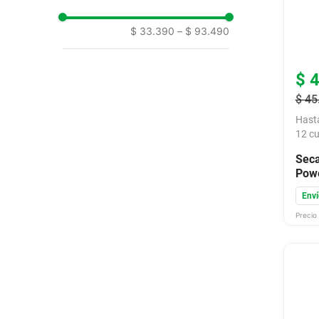
9
.
bicicleta
$ 33.390
–
$ 93.490
10
.
placard
$
$
45
Hast
12
cu
Seca
Powe
Boqu
Enví
Precio 