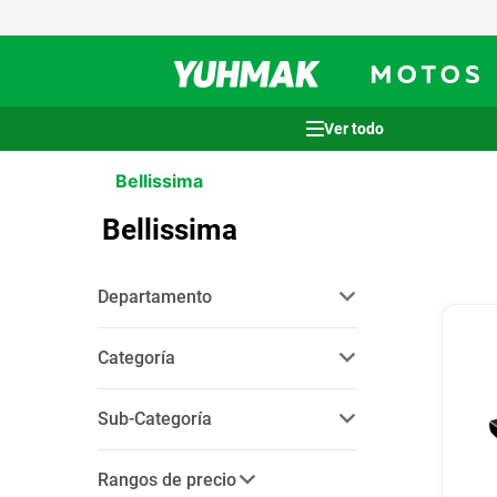
Términos más buscados
Bellissima
1
.
casco
Bellissima
2
.
cocina
3
.
honda wave
Departamento
4
.
heladera
salud y cuidado personal
(
4
)
5
.
venzo
Categoría
6
.
lavarropas
cuidado personal
(
4
)
Sub-Categoría
7
.
sommier
secadores de pelo
(
2
)
8
.
colchon
Rangos de precio
planchitas de pelo
(
2
)