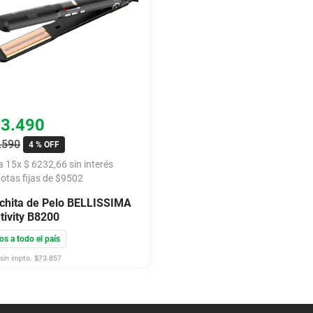
93
.
490
.
590
4 %
OFF
a
15
x
$
6232
,
66
sin interés
otas fijas de $
9502
chita de Pelo BELLISSIMA
tivity B8200
os a todo el país
sin impto. $
73.857