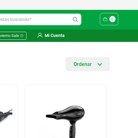
ás buscando?
0
Mi Cuenta
vierno Sale ☃️