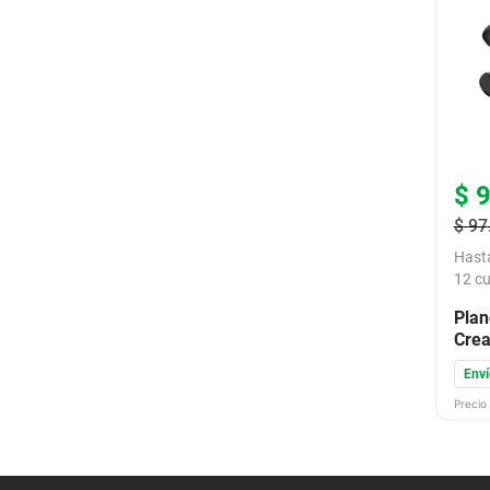
$
$
97
Hast
12
cu
Plan
Crea
Enví
Precio 