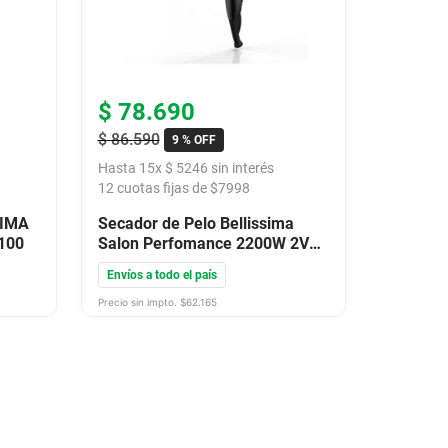
$
78
.
690
$
86
.
590
9 %
OFF
Hasta
15
x
$
5246
sin interés
12
cuotas fijas de $
7998
SIMA
Secador de Pelo Bellissima
9100
Salon Perfomance 2200W 2Vel
3Temp 1Boquilla s9 2200
Envíos a todo el país
Precio sin impto. $
62.165