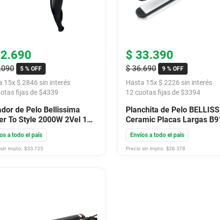
42
.
690
$
33
.
390
.
090
$
36
.
690
5 %
OFF
9 %
OFF
a
15
x
$
2846
sin interés
Hasta
15
x
$
2226
sin interés
otas fijas de $
4339
12
cuotas fijas de $
3394
dor de Pelo Bellissima
Planchita de Pelo BELLIS
r To Style 2000W 2Vel 1
Ceramic Placas Largas B
illa C19 2000
os a todo el país
Envíos a todo el país
sin impto. $
33.725
Precio sin impto. $
26.378