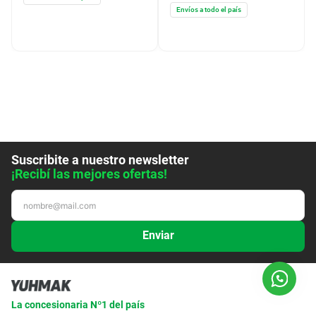
La concesionaria Nº1 del país
+54 9 11 5254-8398
Categorías
+
Yuhmak
+
Ayuda / Contacto
+
© Yuhmak 2024. Todos los derechos reservados