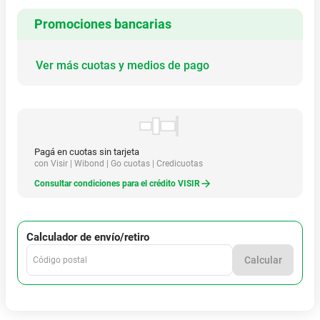
Baul SHAD SH45 con Base Negro
Referencia
:
R0000079793
También te puede interesar
$
221
.
190
$
1
.
348
.
490
Hasta
12
x
$
18
.
432
sin interés
Hasta
12
x
$
112
.
374
sin interés
20
cuotas fijas de $
13.397
20
cuotas fijas de $
81.676
Baul Givi Top Case 29 C Base
Baul GIVI Top Case 42 sin
Reflect Humo Monolock
Base Dolomiti Outback