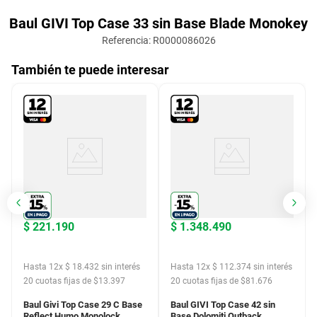
Baul GIVI Top Case 33 sin Base Blade Monokey
Referencia
:
R0000086026
También te puede interesar
$
221
.
190
$
1
.
348
.
490
Hasta
12
x
$
18
.
432
sin interés
Hasta
12
x
$
112
.
374
sin interés
20
cuotas fijas de $
13.397
20
cuotas fijas de $
81.676
Baul Givi Top Case 29 C Base
Baul GIVI Top Case 42 sin
Reflect Humo Monolock
Base Dolomiti Outback