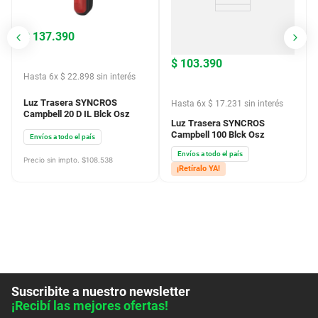
Enviar
La concesionaria Nº1 del país
+54 9 11 5254-8398
Categorías
+
Yuhmak
+
Ayuda / Contacto
+
© Yuhmak 2024. Todos los derechos reservados