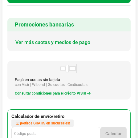
Luz Trasera SYNCROS Campbell 100 Blck Osz
Referencia
:
E0000024846
También te puede interesar
$
137
.
390
$
103
.
390
Hasta
6
x
$
22
.
898
sin interés
Hasta
6
x
$
17
.
231
sin interés
Luz Trasera SYNCROS
Campbell 20 D IL Blck Osz
Luz Trasera SYNCROS
Campbell 100 Blck Osz