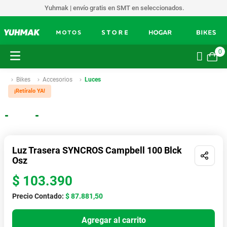
Yuhmak | envío gratis en SMT en seleccionados.
0
Bikes
Accesorios
Luces
¡Retíralo YA!
Envíos a todo el país