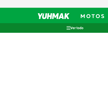
Términos más buscados
1
.
casco
2
.
cocina
3
.
honda wave
4
.
heladera
5
.
venzo
6
.
lavarropas
7
.
sommier
8
.
colchon