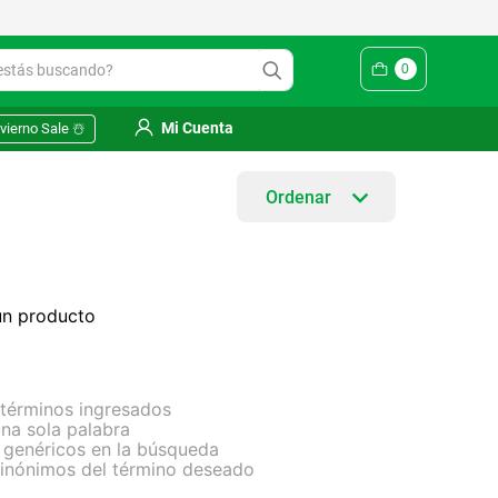
Yuhmak | Envío gratis en SM
ás buscando?
0
Mi Cuenta
vierno Sale ☃️
ún producto
términos ingresados
 una sola palabra
s genéricos en la búsqueda
sinónimos del término deseado