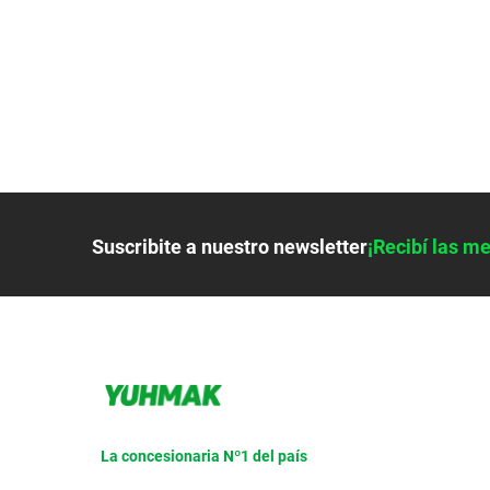
9
.
bicicleta
10
.
placard
Suscribite a nuestro newsletter
¡Recibí las me
La concesionaria Nº1 del país