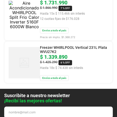
$
1
.
731
.
990
$
1
.
866
.
990
7 %
OFF
Hasta
15
x
$
115
.
466
sin interés
12
cuotas fijas de $
176.028
Envíos a todo el país
Precio sin impto. $
1.368.272
Freezer WHIRLPOOL Vertical 231L Plata
WVU27K2
$
1
.
339
.
890
$
1
.
425
.
290
6 %
OFF
Hasta
18
x
$
74
.
438
sin interés
Envíos a todo el país
Suscribite a nuestro newsletter
¡Recibí las mejores ofertas!