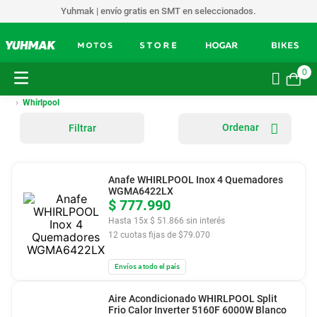
Yuhmak | envío gratis en SMT en seleccionados.
0
Whirlpool
Filtrar
Anafe WHIRLPOOL Inox 4 Quemadores
WGMA6422LX
$
777
.
990
Hasta
15
x
$
51
.
866
sin interés
12
cuotas fijas de $
79.070
Envíos a todo el país
Aire Acondicionado WHIRLPOOL Split
Frio Calor Inverter 5160F 6000W Blanco