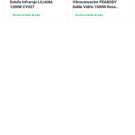
Estufa Infrarojo LILIANA
Vitroconvector PEABODY
1200W CV027
Doble Vidrio 1500W Rosa
PEBVC15P
Envíos a todo el país
Envíos a todo el país