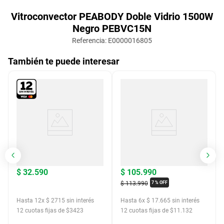
Vitroconvector PEABODY Doble Vidrio 1500W
Negro PEBVC15N
Referencia
:
E0000016805
También te puede interesar
$
32
.
590
$
105
.
990
$
113
.
990
7 %
OFF
Hasta
12
x
$
2715
sin interés
Hasta
6
x
$
17
.
665
sin interés
12
cuotas fijas de $
3423
12
cuotas fijas de $
11.132