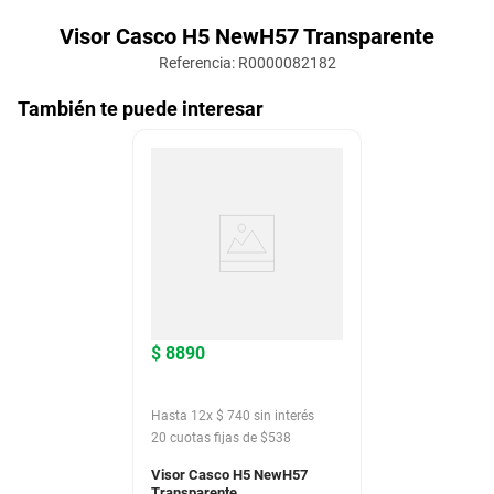
Visor Casco H5 NewH57 Transparente
Referencia
:
R0000082182
También te puede interesar
$
8890
Hasta
12
x
$
740
sin interés
20
cuotas fijas de $
538
Visor Casco H5 NewH57
Transparente