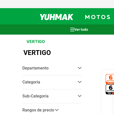
Términos más buscados
VERTIGO
1
.
casco
VERTIGO
2
.
cocina
3
.
honda wave
Departamento
4
.
heladera
bikes
(
1
)
5
.
venzo
Categoría
6
.
sommier
indumentaria
(
1
)
Sub-Categoría
7
.
lavarropas
cascos
(
1
)
8
.
bicicleta
Rangos de precio