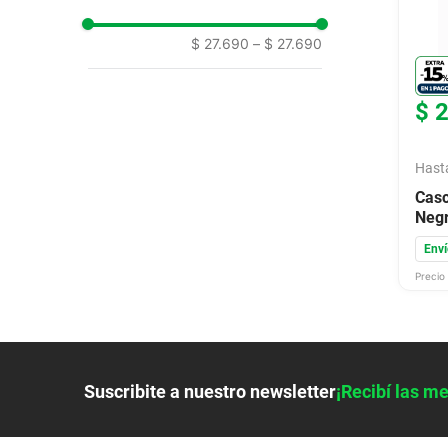
9
.
colchon
$ 27.690
–
$ 27.690
10
.
placard
$
Hast
Casc
Neg
Enví
Precio 
Suscribite a nuestro newsletter
¡Recibí las me