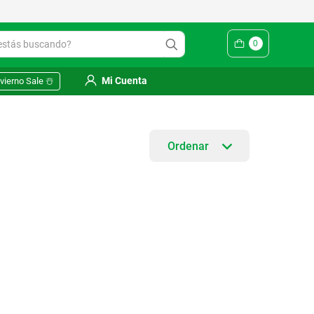
ás buscando?
0
Mi Cuenta
vierno Sale ☃️