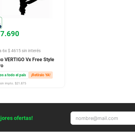
27
.
690
a
6
x
$
4615
sin interés
o VERTIGO Vx Free Style
ro
os a todo el país
¡Retíralo YA!
sin impto. $
21.875
jores ofertas!