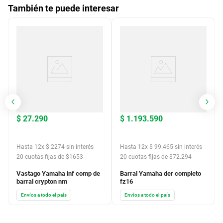
También te puede interesar
$
27
.
290
$
1
.
193
.
590
Hasta
12
x
$
2274
sin interés
Hasta
12
x
$
99
.
465
sin interés
20
cuotas fijas de $
1653
20
cuotas fijas de $
72.294
Vastago Yamaha inf comp de
Barral Yamaha der completo
barral crypton nm
fz16
Envíos a todo el país
Envíos a todo el país