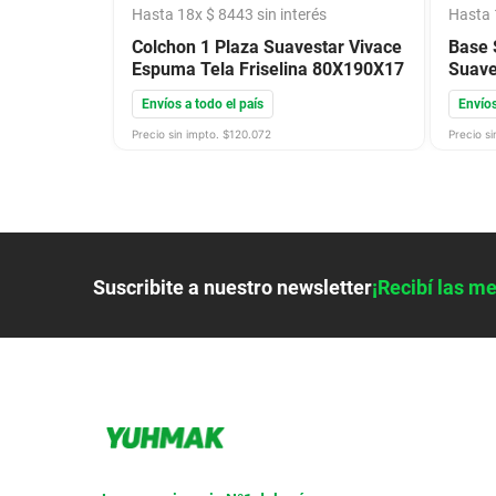
Hasta
18
x
$
8443
sin interés
Hasta
Colchon 1 Plaza Suavestar Vivace
Base 
Espuma Tela Friselina 80X190X17
Suave
Envíos a todo el país
Envíos
Precio sin impto. $
120.072
Precio si
Suscribite a nuestro newsletter
¡Recibí las me