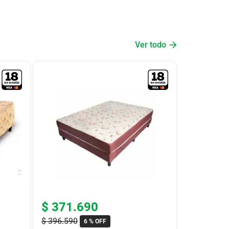
Ver todo
$
371
.
690
$
396
.
590
6 %
OFF