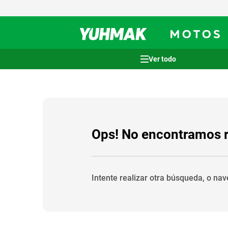
Términos más buscados
1
.
casco
2
.
cocina
3
.
honda wave
Ops! No encontramos 
4
.
heladera
5
.
venzo
Intente realizar otra búsqueda, o na
6
.
lavarropas
7
.
sommier
8
.
colchon