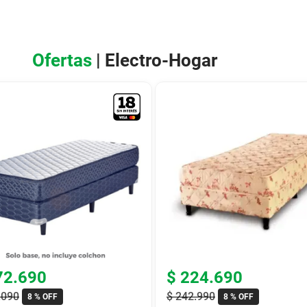
Ofertas
| Electro-Hogar
72
.
690
$
224
.
690
.
090
$
242
.
990
8 %
OFF
8 %
OFF