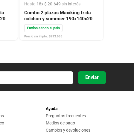
Hasta
18
x
$
20
.
649
sin interés
da
Combo 2 plazas Maxiking frida
x20
colchon y sommier 190x140x20
Envíos a todo el país
Precio sin impto. $
293.635
Enviar
Ayuda
os
Preguntas frecuentes
ico
Medios de pago
Cambios y devoluciones