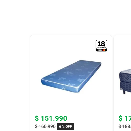
9
.
bicicleta
10
.
placard
$
151
.
990
$
1
$
160
.
990
$
188
6 %
OFF