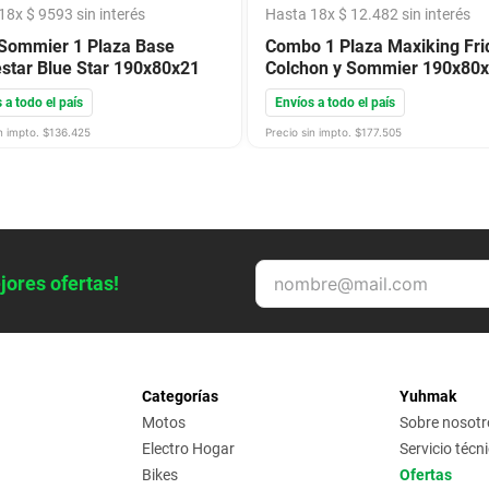
18
x
$
9593
sin interés
Hasta
18
x
$
12
.
482
sin interés
Sommier 1 Plaza Base
Combo 1 Plaza Maxiking Fri
star Blue Star 190x80x21
Colchon y Sommier 190x80
 a todo el país
Envíos a todo el país
n impto. $
136.425
Precio sin impto. $
177.505
jores ofertas!
Categorías
Yuhmak
Motos
Sobre nosotr
Electro Hogar
Servicio técn
Bikes
Ofertas