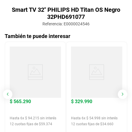
Smart TV 32" PHILIPS HD Titan OS Negro
32PHD691077
Referencia
:
E0000024546
También te puede interesar
$
565
.
290
$
329
.
990
Hasta
6
x
$
94
.
215
sin interés
Hasta
6
x
$
54
.
998
sin interés
12
cuotas fijas de $
59.374
12
cuotas fijas de $
34.660