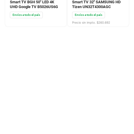
Smart TV BGH 50" LED 4K
Smart TV 32'' SAMSUNG HD
UHD Google TV B5026US6G
Tizen UN32T4300AGC
Envíos a todo el país
Envíos a todo el país
Precio sin impto. $
260.692