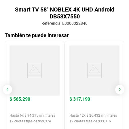
Smart TV 58'' NOBLEX 4K UHD Android
DB58X7550
Referencia
:
E0000022840
También te puede interesar
$
565
.
290
$
317
.
190
Hasta
6
x
$
94
.
215
sin interés
Hasta
12
x
$
26
.
432
sin interés
12
cuotas fijas de $
59.374
12
cuotas fijas de $
33.316