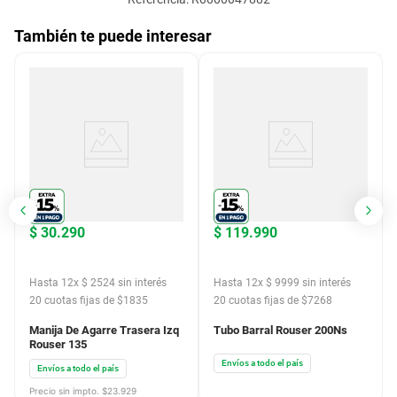
También te puede interesar
$
30
.
290
$
119
.
990
Hasta
12
x
$
2524
sin interés
Hasta
12
x
$
9999
sin interés
20
cuotas fijas de $
1835
20
cuotas fijas de $
7268
Manija De Agarre Trasera Izq
Tubo Barral Rouser 200Ns
Rouser 135
Envíos a todo el país
Envíos a todo el país
Precio sin impto. $
23.929