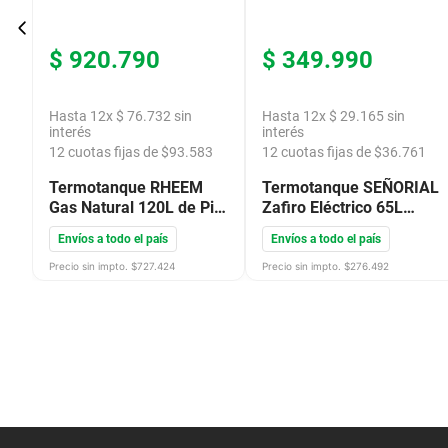
$
920
.
790
$
349
.
990
Hasta
12
x
$
76
.
732
sin
Hasta
12
x
$
29
.
165
sin
interés
interés
12
cuotas fijas de $
93.583
12
cuotas fijas de $
36.761
AL
Termotanque RHEEM
Termotanque SEÑORIAL
Gas Natural 120L de Pie
Zafiro Eléctrico 65L
ConexSup Negro
Apoyar Colgar
Envíos a todo el país
Envíos a todo el país
TGNP120RH
ConexSup Blanco
330005
Precio sin impto. $
727.424
Precio sin impto. $
276.492