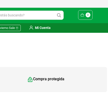
ás buscando?
0
Mi Cuenta
vierno Sale ☃️
Compra protegida