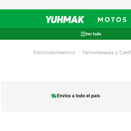
Términos más buscados
Electrodomésticos
Termotanques y Cale
1
.
casco
2
.
cocina
3
.
honda wave
4
.
heladera
5
.
venzo
Envíos a todo el país
6
.
lavarropas
7
.
sommier
8
.
colchon