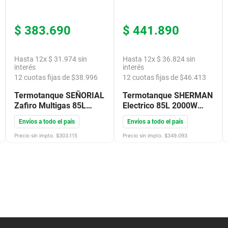
$
383
.
690
$
441
.
890
Hasta
12
x
$
31
.
974
sin
Hasta
12
x
$
36
.
824
sin
interés
interés
12
cuotas fijas de $
38.996
12
cuotas fijas de $
46.413
Termotanque SEÑORIAL
Termotanque SHERMAN
Zafiro Multigas 85L
Electrico 85L 2000W
ConexSup Blanco
Colgar ConexInf Blanco
Envíos a todo el país
Envíos a todo el país
330002
TECC085ESHK2
Precio sin impto. $
303.115
Precio sin impto. $
349.093