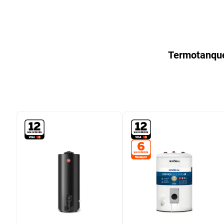
9
.
bicicleta
10
.
placard
Termotanqu