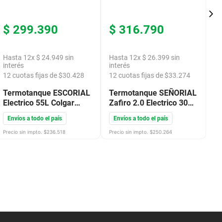
$
299
.
390
$
316
.
790
$
Hasta
12
x
$
24
.
949
sin
Hasta
12
x
$
26
.
399
sin
H
interés
interés
in
12
cuotas fijas de $
30.428
12
cuotas fijas de $
33.274
1
Termotanque ESCORIAL
Termotanque SEÑORIAL
T
Electrico 55L Colgar
Zafiro 2.0 Electrico 30L
Za
ConexSup Blanco
1800W Colgar ConexInf
A
Envíos a todo el país
Envíos a todo el país
E
EL55CS
Blanco 330118
S
Precio sin impto. $
236.518
Precio sin impto. $
250.264
Pre