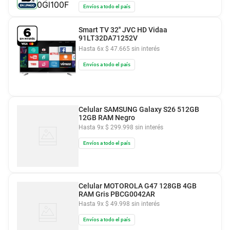
Envíos a todo el país
Smart TV 32'' JVC HD Vidaa
91LT32DA71252V
Hasta
6
x
$
47
.
665
sin interés
Envíos a todo el país
Celular SAMSUNG Galaxy S26 512GB
12GB RAM Negro
Hasta
9
x
$
299
.
998
sin interés
Envíos a todo el país
Celular MOTOROLA G47 128GB 4GB
RAM Gris PBCG0042AR
Hasta
9
x
$
49
.
998
sin interés
Envíos a todo el país