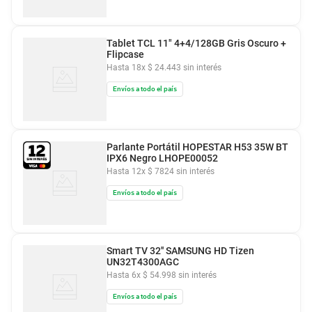
Tablet TCL 11" 4+4/128GB Gris Oscuro +
Flipcase
Hasta
18
x
$
24
.
443
sin interés
Envíos a todo el país
Parlante Portátil HOPESTAR H53 35W BT
IPX6 Negro LHOPE00052
Hasta
12
x
$
7824
sin interés
Envíos a todo el país
Smart TV 32'' SAMSUNG HD Tizen
UN32T4300AGC
Hasta
6
x
$
54
.
998
sin interés
Envíos a todo el país