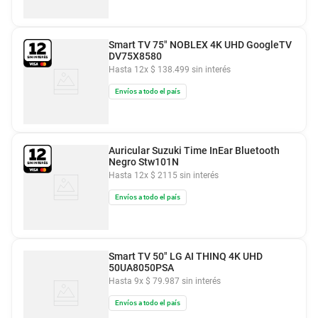
Smart TV 75" NOBLEX 4K UHD GoogleTV
DV75X8580
Hasta
12
x
$
138
.
499
sin interés
Envíos a todo el país
Auricular Suzuki Time InEar Bluetooth
Negro Stw101N
Hasta
12
x
$
2115
sin interés
Envíos a todo el país
Smart TV 50" LG AI THINQ 4K UHD
50UA8050PSA
Hasta
9
x
$
79
.
987
sin interés
Envíos a todo el país