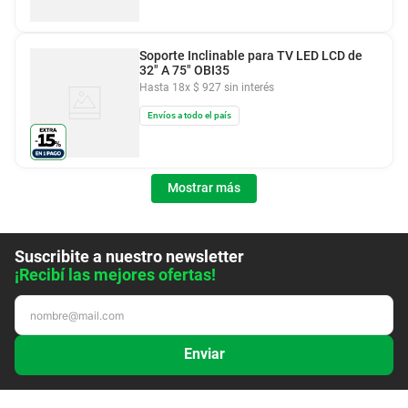
Soporte Inclinable para TV LED LCD de
32" A 75" OBI35
Hasta
18
x
$
927
sin interés
Envíos a todo el país
Mostrar más
Suscribite a nuestro newsletter
¡Recibí las mejores ofertas!
Enviar