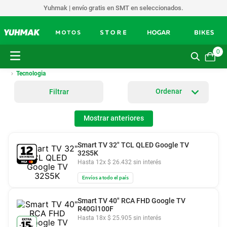
Yuhmak | envío gratis en SMT en seleccionados.
0
Tecnologia
Filtrar
Mostrar anteriores
Smart TV 32" TCL QLED Google TV
32S5K
Hasta
12
x
$
26
.
432
sin interés
Envíos a todo el país
Smart TV 40" RCA FHD Google TV
R40Gl100F
Hasta
18
x
$
25
.
905
sin interés