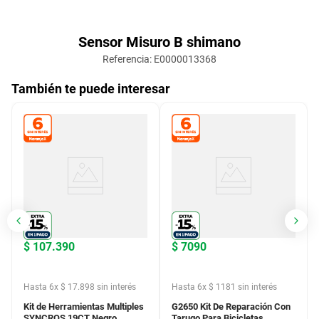
Sensor Misuro B shimano
Referencia
:
E0000013368
También te puede interesar
$
107
.
390
$
7090
Hasta
6
x
$
17
.
898
sin interés
Hasta
6
x
$
1181
sin interés
Kit de Herramientas Multiples
G2650 Kit De Reparación Con
SYNCROS 19CT Negro
Tarugo Para Bicicletas