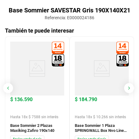
Base Sommier SAVESTAR Gris 190X140X21
Referencia
:
E0000024186
También te puede interesar
$
136
.
590
$
184
.
790
Hasta
18
x
$
7588
sin interés
Hasta
18
x
$
10
.
266
sin interés
Base Sommier 2 Plazas
Base Sommier 1 Plaza
Maxiking Zafiro 190x140
SPRINGWALL Box Nvo Linea
90X200X24
Envíos a todo el país
Envíos a todo el país