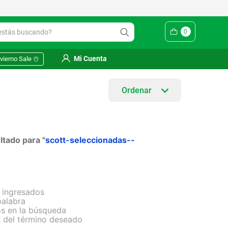
ás buscando?
0
Mi Cuenta
vierno Sale ☃️
tado para "
scott-seleccionadas--
 ingresados
palabra
os en la búsqueda
s del término deseado