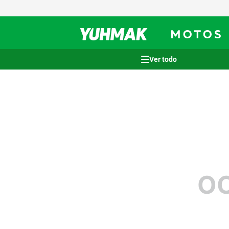
Términos más buscados
1
.
casco
2
.
cocina
3
.
honda wave
4
.
heladera
5
.
venzo
OO
6
.
lavarropas
7
.
sommier
8
.
colchon