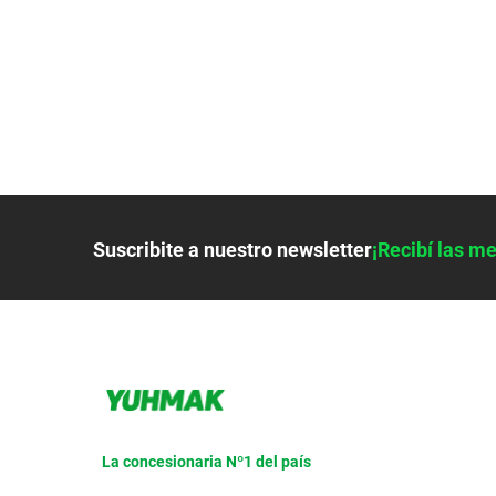
9
.
bicicleta
10
.
placard
Suscribite a nuestro newsletter
¡Recibí las me
La concesionaria Nº1 del país